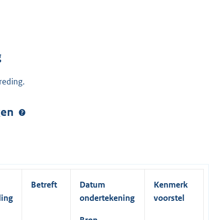
g
reding.
ngen
Betreft
Datum
Kenmerk
ding
ondertekening
voorstel