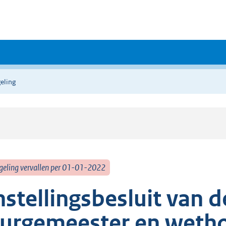
eling
geling vervallen per 01-01-2022
nstellingsbesluit van d
urgemeester en wetho