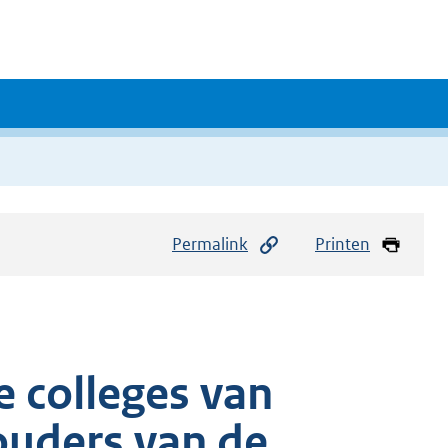
Permalink
Printen
e colleges van
uders van de