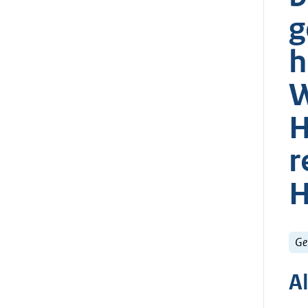
g
h
W
H
r
H
Ge
A