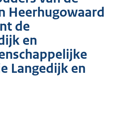
en Heerhugowaard
nt de
ijk en
nschappelijke
ie Langedijk en