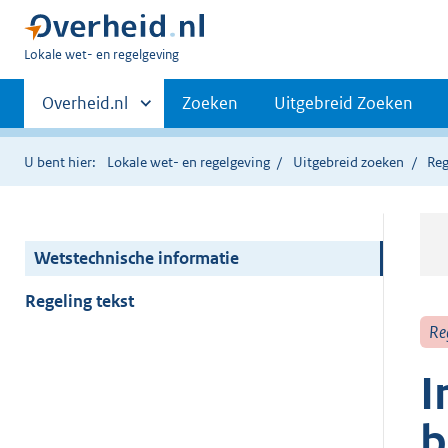
U
Lokale wet- en regelgeving
bent
Primaire
hier:
Andere
Overheid.nl
Zoeken
Uitgebreid Zoeken
sites
navigatie
binnen
U bent hier:
Lokale wet- en regelgeving
Uitgebreid zoeken
Reg
Wetstechnische informatie
Regeling tekst
Re
I
b