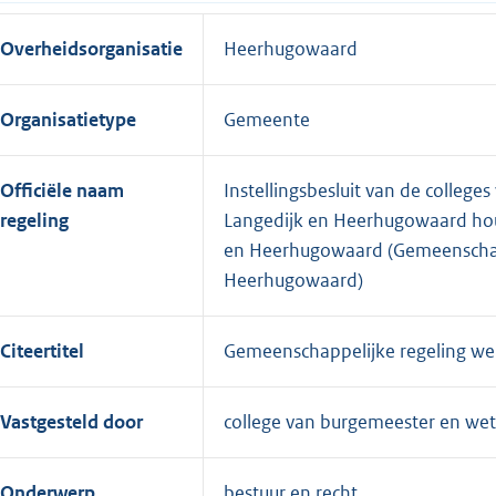
Overheidsorganisatie
Heerhugowaard
Organisatietype
Gemeente
Officiële naam
Instellingsbesluit van de colle
regeling
Langedijk en Heerhugowaard hou
en Heerhugowaard (Gemeenschapp
Heerhugowaard)
Citeertitel
Gemeenschappelijke regeling we
Vastgesteld door
college van burgemeester en we
Onderwerp
bestuur en recht