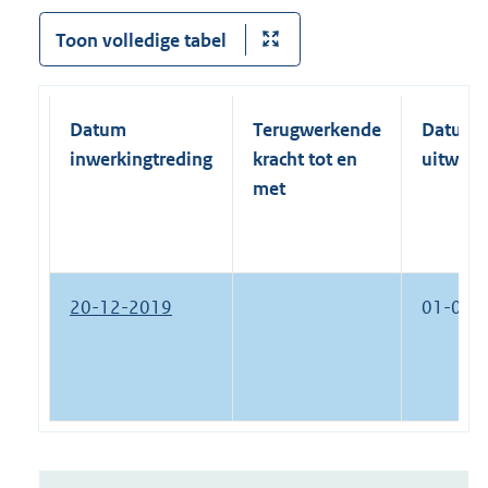
Toon volledige tabel
Datum
Terugwerkende
Datum
inwerkingtreding
kracht tot en
uitwerk
met
20-12-2019
01-07-