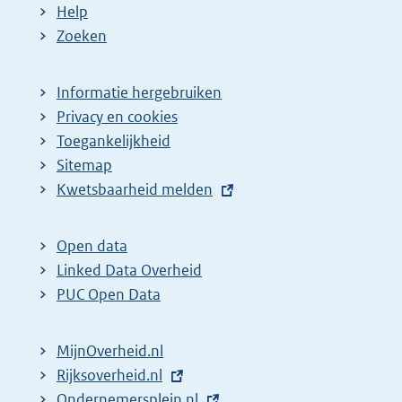
Help
Zoeken
Informatie hergebruiken
Privacy en cookies
Toegankelijkheid
Sitemap
E
Kwetsbaarheid melden
x
t
Open data
e
Linked Data Overheid
r
PUC Open Data
n
e
MijnOverheid.nl
l
E
Rijksoverheid.nl
i
x
E
Ondernemersplein.nl