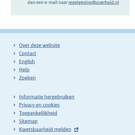
dan een e-mail naar
regelgeving@overheid.nl
Over deze website
Contact
English
Help
Zoeken
Informatie hergebruiken
Privacy en cookies
Toegankelijkheid
Sitemap
E
Kwetsbaarheid melden