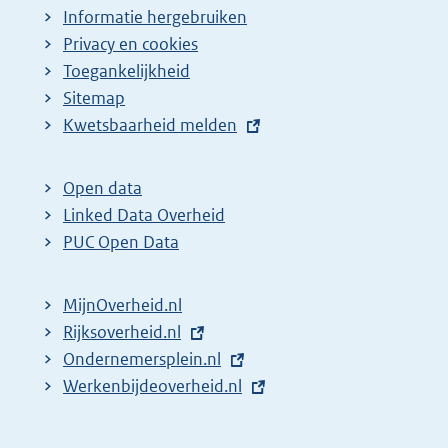
Informatie hergebruiken
Privacy en cookies
Toegankelijkheid
Sitemap
E
Kwetsbaarheid melden
x
t
Open data
e
Linked Data Overheid
r
PUC Open Data
n
e
MijnOverheid.nl
l
E
Rijksoverheid.nl
i
x
E
Ondernemersplein.nl
n
t
x
E
Werkenbijdeoverheid.nl
k
e
t
x
:
r
e
t