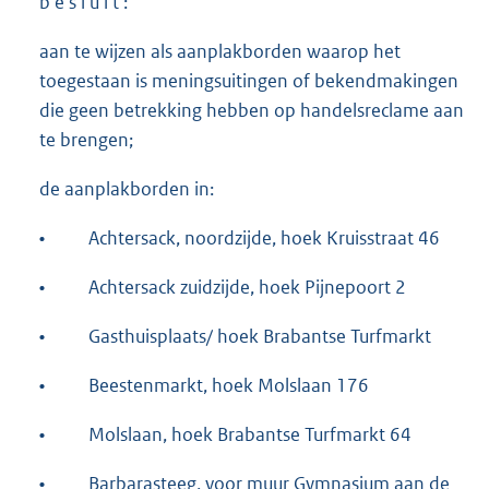
b e s l u i t :
aan te wijzen als aanplakborden waarop het
toegestaan is meningsuitingen of bekendmakingen
die geen betrekking hebben op handelsreclame aan
te brengen;
de aanplakborden in:
•
Achtersack, noordzijde, hoek Kruisstraat 46
•
Achtersack zuidzijde, hoek Pijnepoort 2
•
Gasthuisplaats/ hoek Brabantse Turfmarkt
•
Beestenmarkt, hoek Molslaan 176
•
Molslaan, hoek Brabantse Turfmarkt 64
•
Barbarasteeg, voor muur Gymnasium aan de