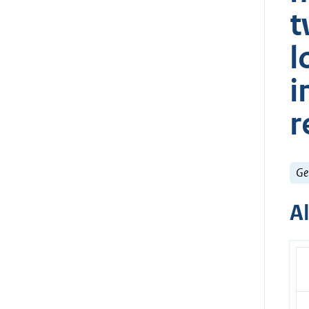
t
l
i
r
Ge
A