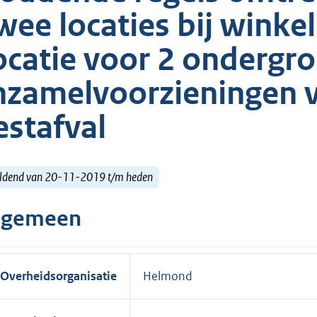
wee locaties bij winke
ocatie voor 2 ondergr
nzamelvoorzieningen v
estafval
ldend van 20-11-2019 t/m heden
lgemeen
Overheidsorganisatie
Helmond