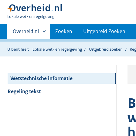
U
Lokale wet- en regelgeving
bent
Primaire
hier:
Andere
Overheid.nl
Zoeken
Uitgebreid Zoeken
sites
navigatie
binnen
U bent hier:
Lokale wet- en regelgeving
Uitgebreid zoeken
Reg
Wetstechnische informatie
Regeling tekst
B
w
h