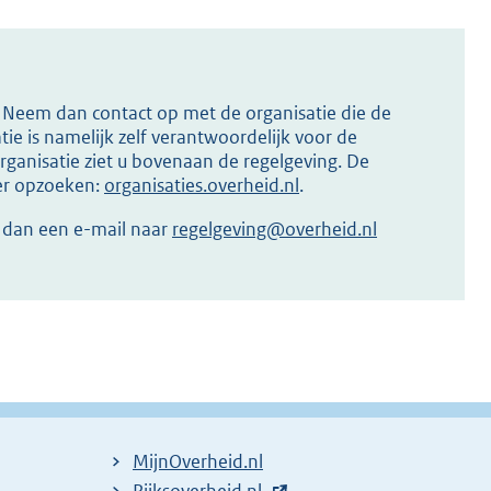
s? Neem dan contact op met de organisatie die de
ie is namelijk zelf verantwoordelijk voor de
ganisatie ziet u bovenaan de regelgeving. De
ier opzoeken:
organisaties.overheid.nl
.
r dan een e-mail naar
regelgeving@overheid.nl
MijnOverheid.nl
E
Rijksoverheid.nl