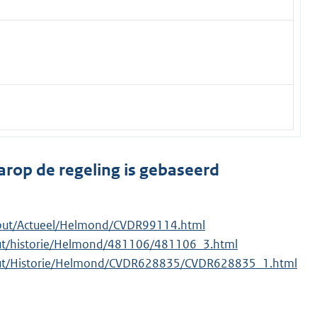
arop de regeling is gebaseerd
utput/Actueel/Helmond/CVDR99114.html
tput/historie/Helmond/481106/481106_3.html
output/Historie/Helmond/CVDR628835/CVDR628835_1.html