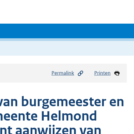
Permalink
Printen
e van burgemeester en
meente Helmond
nt aanwijzen van