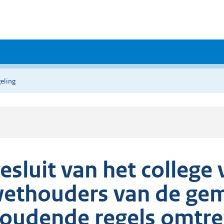
eling
esluit van het colleg
ethouders van de ge
oudende regels omtre