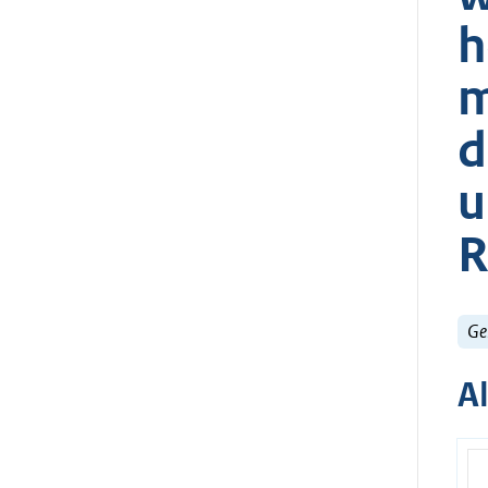
h
m
d
u
R
Ge
A