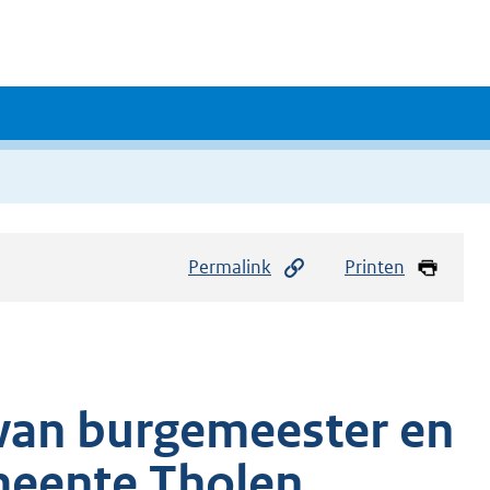
Permalink
Printen
e van burgemeester en
meente Tholen