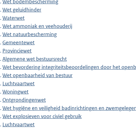
Wet bodembescherming
Wet geluidhinder
Waterwet
Wet ammoniak en veehouderij
Wet natuurbescherming
Gemeentewet
Provinciewet
Algemene wet bestuursrecht
Wet bevordering integriteitsbeoordelingen door het openb
Wet openbaarheid van bestuur
Luchtvaartwet
Woningwet
Ontgrondingenwet
Wet hygiëne en veiligheid badinrichtingen en zwemgeleg
Wet explosieven voor civiel gebruik
Luchtvaartwet