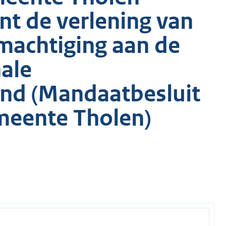
t de verlening van
machtiging aan de
nale
and (Mandaatbesluit
meente Tholen)