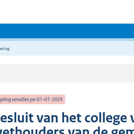
eling
geling vervallen per 01-01-2024
esluit van het colleg
ethouders van de ge