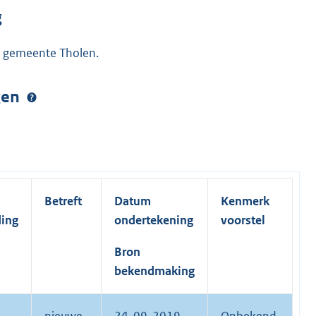
g
/ gemeente Tholen.
ngen
Betreft
Datum
Kenmerk
ding
ondertekening
voorstel
Bron
bekendmaking