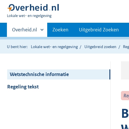
U
Lokale wet- en regelgeving
bent
Primaire
hier:
Andere
Overheid.nl
Zoeken
Uitgebreid Zoeken
sites
navigatie
binnen
U bent hier:
Lokale wet- en regelgeving
Uitgebreid zoeken
Reg
Wetstechnische informatie
Regeling tekst
Re
B
w