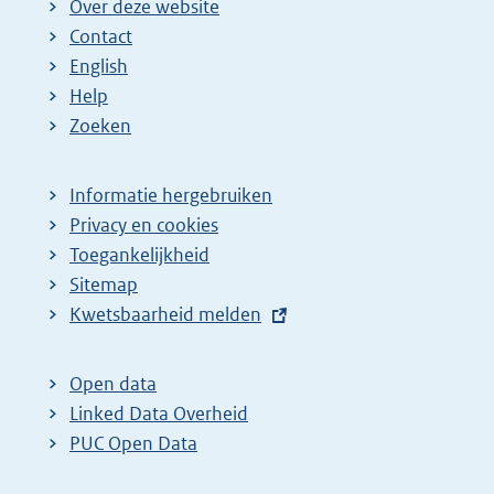
Over deze website
Contact
English
Help
Zoeken
Informatie hergebruiken
Privacy en cookies
Toegankelijkheid
Sitemap
E
Kwetsbaarheid melden
x
t
Open data
e
Linked Data Overheid
r
PUC Open Data
n
e