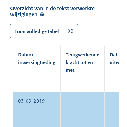
Overzicht van in de tekst verwerkte
wijzigingen
Toon volledige tabel
Datum
Terugwerkende
Datum
inwerkingtreding
kracht tot en
uitwerk
met
03-09-2019