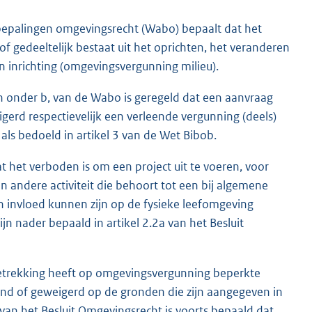
 bepalingen omgevingsrecht (Wabo) bepaalt dat het
of gedeeltelijk bestaat uit het oprichten, het veranderen
 inrichting (omgevingsvergunning milieu).
lid en onder b, van de Wabo is geregeld dat een aanvraag
erd respectievelijk een verleende vergunning (deels)
ls bedoeld in artikel 3 van de Wet Bibob.
at het verboden is om een project uit te voeren, voor
en andere activiteit die behoort tot een bij algemene
n invloed kunnen zijn op de fysieke leefomgeving
jn nader bepaald in artikel 2.2a van het Besluit
betrekking heeft op omgevingsvergunning beperkte
end of geweigerd op de gronden die zijn aangegeven in
van het Besluit Omgevingsrecht is voorts bepaald dat