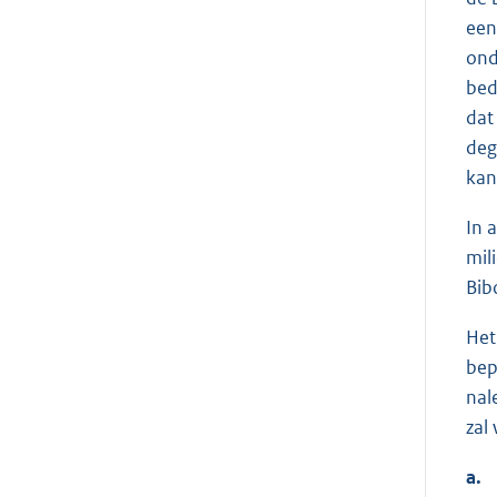
een
ond
bed
dat
deg
kan
In 
mil
Bib
Het
bep
nal
zal
a.