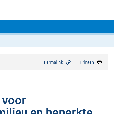
Permalink
Printen
 voor
ilieu en beperkte