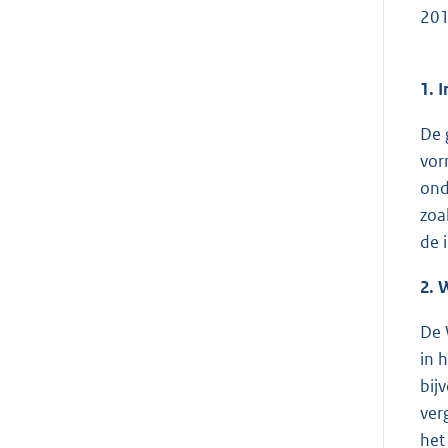
20
1. 
De 
vor
ond
zoa
de 
2. 
De 
in 
bij
ver
het