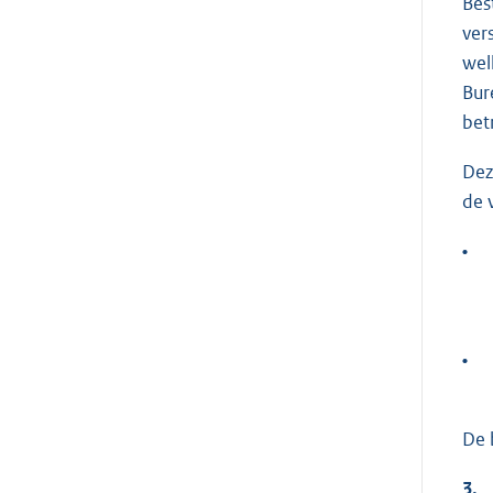
Bes
ver
wel
Bur
bet
Dez
de 
•
•
De 
3.