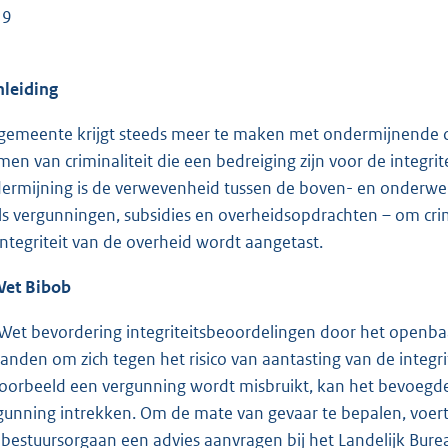
19
Inleiding
gemeente krijgt steeds meer te maken met ondermijnende crim
men van criminaliteit die een bedreiging zijn voor de integ
ermijning is de verwevenheid tussen de boven- en onderwere
ls vergunningen, subsidies en overheidsopdrachten – om crimin
integriteit van de overheid wordt aangetast.
Wet Bibob
Wet bevordering integriteitsbeoordelingen door het openbaa
handen om zich tegen het risico van aantasting van de integri
voorbeeld een vergunning wordt misbruikt, kan het bevoegd
gunning intrekken. Om de mate van gevaar te bepalen, voert
 bestuursorgaan een advies aanvragen bij het Landelijk Bur