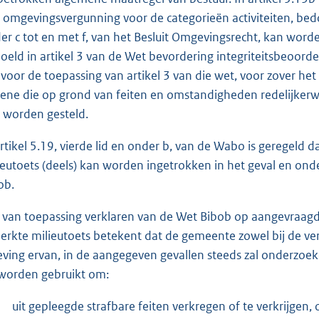
 omgevingsvergunning voor de categorieën activiteiten, bedoel
er c tot en met f, van het Besluit Omgevingsrecht, kan wor
oeld in artikel 3 van de Wet bevordering integriteitsbeoord
 voor de toepassing van artikel 3 van die wet, voor zover h
ene die op grond van feiten en omstandigheden redelijkerw
 worden gesteld.
artikel 5.19, vierde lid en onder b, van de Wabo is geregel
ieutoets (deels) kan worden ingetrokken in het geval en ond
ob.
 van toepassing verklaren van de Wet Bibob op aangevraag
erkte milieutoets betekent dat de gemeente zowel bij de verl
eving ervan, in de aangegeven gevallen steeds zal onderzoek
 worden gebruikt om:
uit gepleegde strafbare feiten verkregen of te verkrijgen