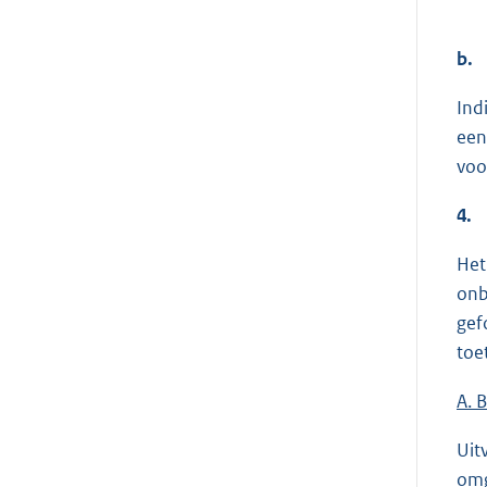
b.
Ind
een
voo
4.
Het
onb
gef
toe
A. 
Uit
omg