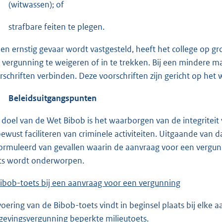
(witwassen); of
strafbare feiten te plegen.
ien ernstig gevaar wordt vastgesteld, heeft het college op 
 vergunning te weigeren of in te trekken. Bij een mindere m
rschriften verbinden. Deze voorschriften zijn gericht op he
Beleidsuitgangspunten
 doel van de Wet Bibob is het waarborgen van de integritei
ewust faciliteren van criminele activiteiten. Uitgaande van 
ormuleerd van gevallen waarin de aanvraag voor een vergun
ts wordt onderworpen.
Bibob-toets bij
een
aanvraag v
oor
een vergunning
voering van de Bibob-toets vindt in beginsel plaats bij elk
evingsvergunning beperkte milieutoets.