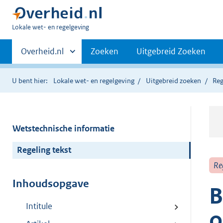
U
Lokale wet- en regelgeving
bent
Primaire
hier:
Andere
Overheid.nl
Zoeken
Uitgebreid Zoeken
sites
navigatie
binnen
U bent hier:
Lokale wet- en regelgeving
Uitgebreid zoeken
Reg
Wetstechnische informatie
Regeling tekst
Re
Inhoudsopgave
B
Intitule
o