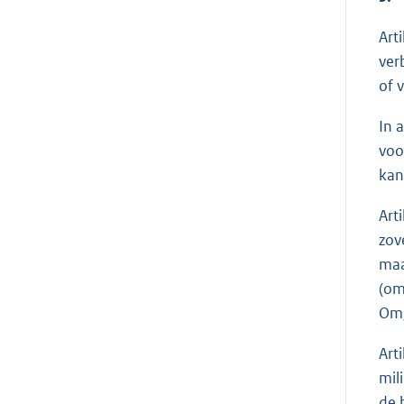
Art
ver
of 
In 
voo
kan
Art
zov
maa
(om
Omg
Art
mil
de 