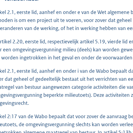
ikel 2.1, eerste lid, aanhef en onder e van de Wet algemene
boden is om een project uit te voeren, voor zover dat geheel 
veranderen van de werking, of het in werking hebben van een
artikel 2.20, eerste lid, respectievelijk artikel 5.19, vierde 
r een omgevingsvergunning milieu (deels) kan worden geweig
 worden ingetrokken in het geval en onder de voorwaarden a
ikel 2.1, eerste lid, aanhef en onder i van de Wabo bepaalt d
er dat geheel of gedeeltelijk bestaat uit het verrichten van e
tregel van bestuur aangewezen categorie activiteiten die va
gevingsvergunning beperkte milieutoets). Deze activiteiten zi
evingsrecht.
ikel 2:17 van de Wabo bepaalt dat voor zover de aanvraag 
ieutoets, de omgevingsvergunning slechts kan worden verle
betrokken algemene maatregel van bestuur. In artikel 5:13b 