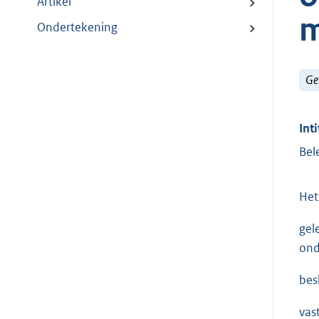
Artikel
m
Ondertekening
Ge
Inti
Bel
Het
gel
ond
besl
vas