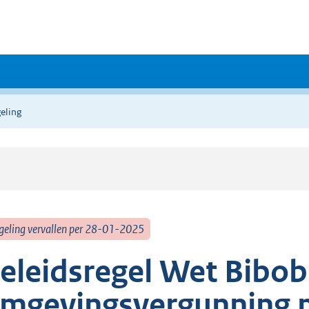
eling
geling vervallen per 28-01-2025
eleidsregel Wet Bibob
mgevingsvergunning m