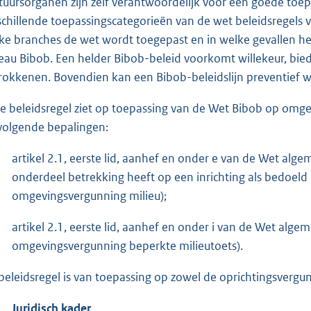
tuursorganen zijn zelf verantwoordelijk voor een goede to
schillende toepassingscategorieën van de wet beleidsregels 
ke branches de wet wordt toegepast en in welke gevallen he
eau Bibob. Een helder Bibob-beleid voorkomt willekeur, biedt 
rokkenen. Bovendien kan een Bibob-beleidslijn preventief 
e beleidsregel ziet op toepassing van de Wet Bibob op omgev
volgende bepalingen:
artikel 2.1, eerste lid, aanhef en onder e van de Wet al
onderdeel betrekking heeft op een inrichting als bedoeld in
omgevingsvergunning milieu);
artikel 2.1, eerste lid, aanhef en onder i van de Wet alg
omgevingsvergunning beperkte milieutoets).
beleidsregel is van toepassing op zowel de oprichtingsvergunn
Juridisch kader