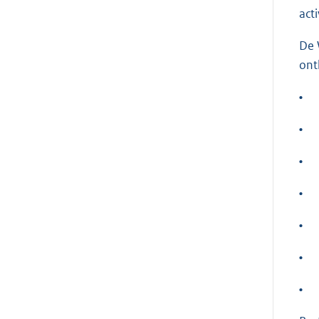
act
De 
ont
•
•
•
•
•
•
•