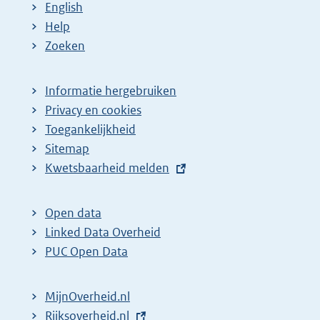
English
Help
Zoeken
Informatie hergebruiken
Privacy en cookies
Toegankelijkheid
Sitemap
E
Kwetsbaarheid melden
x
t
Open data
e
Linked Data Overheid
r
PUC Open Data
n
e
MijnOverheid.nl
l
E
Rijksoverheid.nl