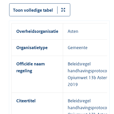
Toon volledige tabel
Overheidsorganisatie
Asten
Organisatietype
Gemeente
Officiële naam
Beleidsregel
regeling
handhavingsprotocol
Opiumwet 13b Asten
2019
Citeertitel
Beleidsregel
handhavingsprotocol