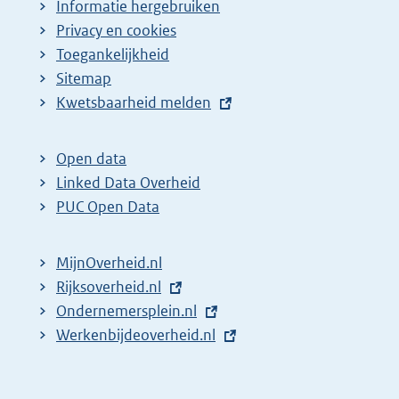
Informatie hergebruiken
Privacy en cookies
Toegankelijkheid
Sitemap
E
Kwetsbaarheid melden
x
t
Open data
e
Linked Data Overheid
r
PUC Open Data
n
e
MijnOverheid.nl
l
E
Rijksoverheid.nl
i
x
E
Ondernemersplein.nl
n
t
x
E
Werkenbijdeoverheid.nl
k
e
t
x
:
r
e
t