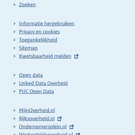
Zoeken
Informatie hergebruiken
Privacy en cookies
Toegankelijkheid
Sitemap
E
Kwetsbaarheid melden
x
t
Open data
e
Linked Data Overheid
r
PUC Open Data
n
e
MijnOverheid.nl
l
E
Rijksoverheid.nl
i
x
E
Ondernemersplein.nl
n
t
x
E
Werkenbijdeoverheid.nl