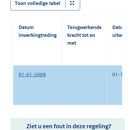
Toon volledige tabel
Datum
Terugwerkende
Datum
inwerkingtreding
kracht tot en
uitwerk
met
01-01-2009
01-10-
Ziet u een fout in deze regeling?