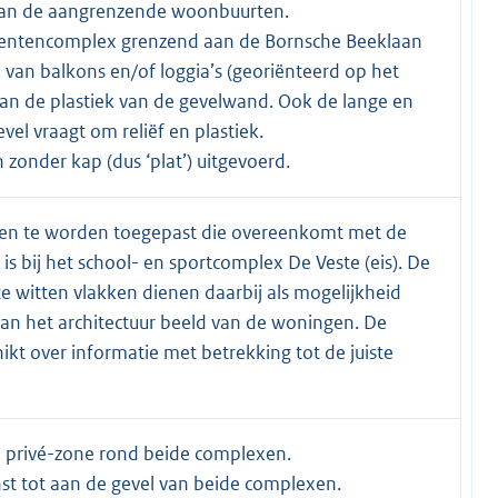
f van de aangrenzende woonbuurten.
ntencomplex grenzend aan de Bornsche Beeklaan
 van balkons en/of loggia’s (georiënteerd op het
an de plastiek van de gevelwand. Ook de lange en
el vraagt om reliëf en plastiek.
onder kap (dus ‘plat’) uitgevoerd.
teen te worden toegepast die overeenkomt met de
s bij het school- en sportcomplex De Veste (eis). De
te witten vlakken dienen daarbij als mogelijkheid
an het architectuur beeld van de woningen. De
t over informatie met betrekking tot de juiste
n privé-zone rond beide complexen.
st tot aan de gevel van beide complexen.