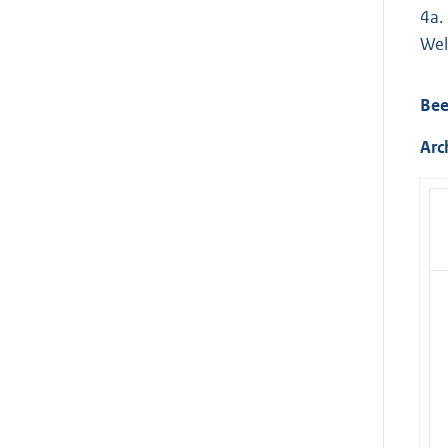
4a.
Wel
Bee
Arc