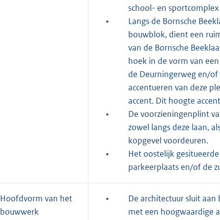
school- en sportcomplex 
•
Langs de Bornsche Beekla
bouwblok, dient een ruimt
van de Bornsche Beeklaa
hoek in de vorm van een 
de Deurningerweg en/of v
accentueren van deze pl
accent. Dit hoogte accent
•
De voorzieningenplint va
zowel langs deze laan, al
kopgevel voordeuren.
•
Het oostelijk gesitueerde
parkeerplaats en/of de zu
Hoofdvorm van het
•
De architectuur sluit aan
bouwwerk
met een hoogwaardige arc