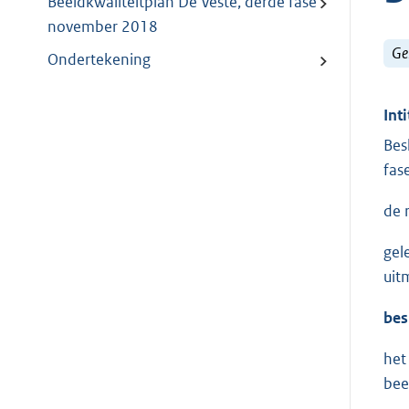
Beeldkwaliteitplan De Veste, derde fase
november 2018
Ge
Ondertekening
Inti
Bes
fas
de 
gel
uit
bes
het
bee