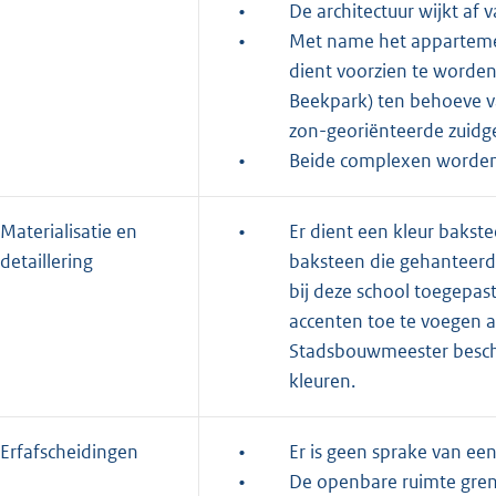
•
De architectuur wijkt a
•
Met name het apparteme
dient voorzien te worden
Beekpark) ten behoeve v
zon-georiënteerde zuidgev
•
Beide complexen worden z
Materialisatie en
•
Er dient een kleur baks
detaillering
baksteen die gehanteerd i
bij deze school toegepas
accenten toe te voegen a
Stadsbouwmeester beschik
kleuren.
Erfafscheidingen
•
Er is geen sprake van ee
•
De openbare ruimte gren