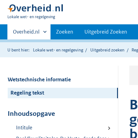
U
Lokale wet- en regelgeving
bent
Primaire
hier:
Andere
Overheid.nl
Zoeken
Uitgebreid Zoeken
sites
navigatie
binnen
U bent hier:
Lokale wet- en regelgeving
Uitgebreid zoeken
Reg
Wetstechnische informatie
Regeling tekst
B
Inhoudsopgave
g
Intitule
b