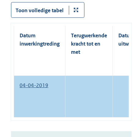
Toon volledige tabel
Datum
Terugwerkende
Datum
inwerkingtreding
kracht tot en
uitwerk
met
04-04-2019