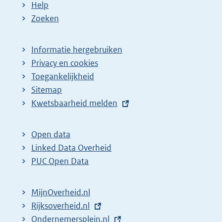
Help
Zoeken
Informatie hergebruiken
Privacy en cookies
Toegankelijkheid
Sitemap
E
Kwetsbaarheid melden
x
t
Open data
e
Linked Data Overheid
r
PUC Open Data
n
e
MijnOverheid.nl
l
E
Rijksoverheid.nl
i
x
E
Ondernemersplein.nl