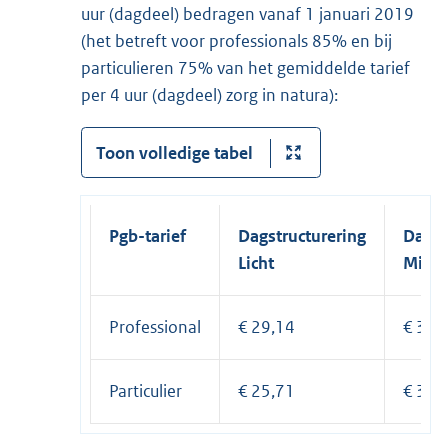
uur (dagdeel) bedragen vanaf 1 januari 2019
(het betreft voor professionals 85% en bij
particulieren 75% van het gemiddelde tarief
per 4 uur (dagdeel) zorg in natura):
Toon volledige tabel
Pgb-tarief
Dagstructurering
Dagst
Licht
Midd
Professional
€ 29,14
€ 37,
Particulier
€ 25,71
€ 33,