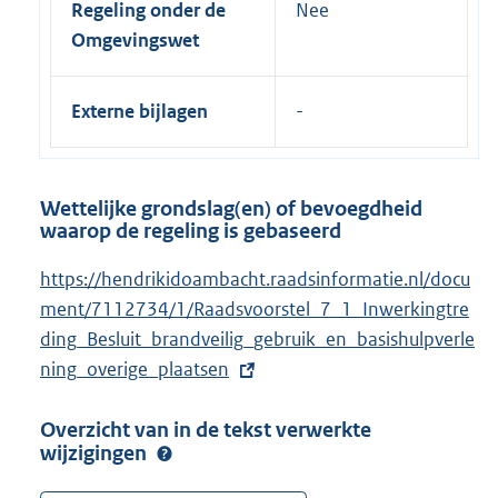
Regeling onder de
Nee
Omgevingswet
Externe bijlagen
Wettelijke grondslag(en) of bevoegdheid
waarop de regeling is gebaseerd
E
https://hendrikidoambacht.raadsinformatie.nl/docu
x
ment/7112734/1/Raadsvoorstel_7_1_Inwerkingtre
t
ding_Besluit_brandveilig_gebruik_en_basishulpverle
e
ning_overige_plaatsen
r
Overzicht van in de tekst verwerkte
n
wijzigingen
e
l