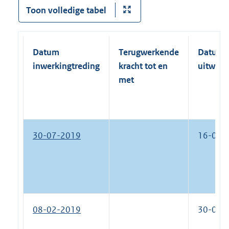
i
Toon volledige tabel
n
k
:
Datum
Terugwerkende
Datum
inwerkingtreding
kracht tot en
uitwerk
met
30-07-2019
16-05-
08-02-2019
30-07-