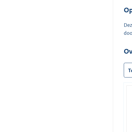
Op
Dez
doo
Ov
T