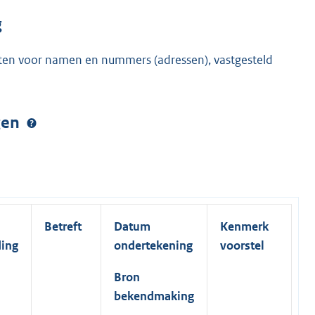
g
iften voor namen en nummers (adressen), vastgesteld
ngen
Betreft
Datum
Kenmerk
ding
ondertekening
voorstel
Bron
bekendmaking