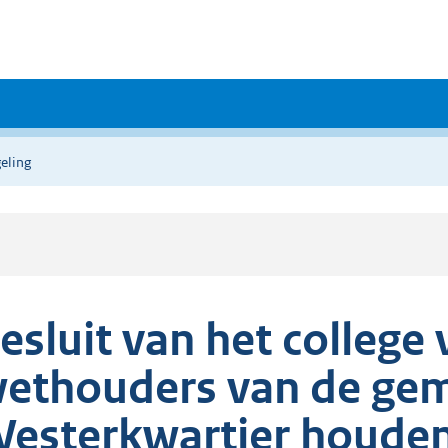
eling
esluit van het colleg
ethouders van de ge
esterkwartier houden