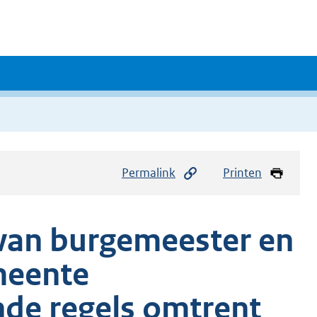
Permalink
Printen
e van burgemeester en
meente
de regels omtrent