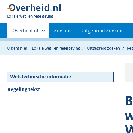
U
Lokale wet- en regelgeving
bent
Primaire
hier:
Andere
Overheid.nl
Zoeken
Uitgebreid Zoeken
sites
navigatie
binnen
U bent hier:
Lokale wet- en regelgeving
Uitgebreid zoeken
Reg
Wetstechnische informatie
Regeling tekst
B
w
W