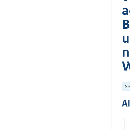
a
B
u
n
W
Ge
A