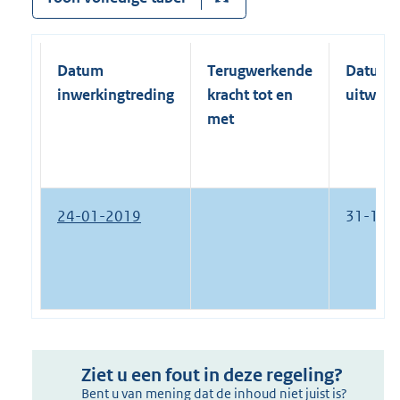
Datum
Terugwerkende
Datum
inwerkingtreding
kracht tot en
uitwerk
met
24-01-2019
31-12-
Ziet u een fout in deze regeling?
Bent u van mening dat de inhoud niet juist is?