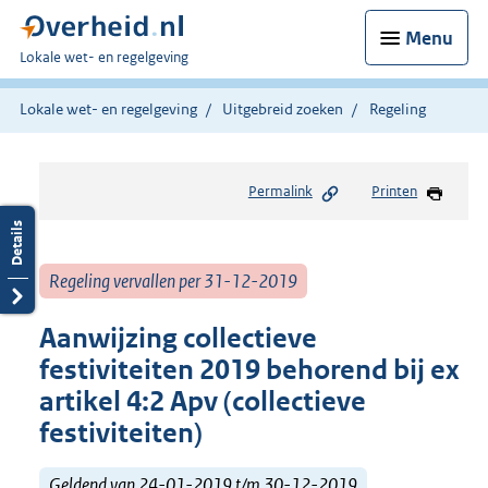
Menu
U
Lokale wet- en regelgeving
bent
hier:
Lokale wet- en regelgeving
Uitgebreid zoeken
Regeling
Permalink
Printen
Regeling vervallen per 31-12-2019
Aanwijzing collectieve
festiviteiten 2019 behorend bij ex
artikel 4:2 Apv (collectieve
festiviteiten)
Geldend van 24-01-2019 t/m 30-12-2019