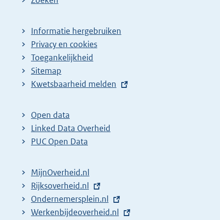
Zoeken
Informatie hergebruiken
Privacy en cookies
Toegankelijkheid
Sitemap
E
Kwetsbaarheid melden
x
t
Open data
e
Linked Data Overheid
r
PUC Open Data
n
e
MijnOverheid.nl
l
E
Rijksoverheid.nl
i
x
E
Ondernemersplein.nl
n
t
x
E
Werkenbijdeoverheid.nl
k