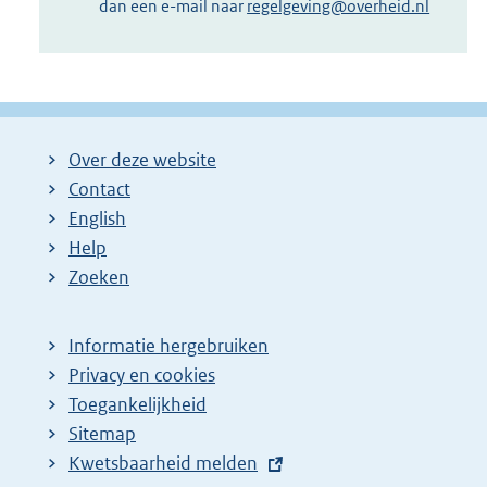
dan een e-mail naar
regelgeving@overheid.nl
Over deze website
Contact
English
Help
Zoeken
Informatie hergebruiken
Privacy en cookies
Toegankelijkheid
Sitemap
E
Kwetsbaarheid melden