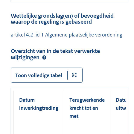
Wettelijke grondslag(en) of bevoegdheid
waarop de regeling is gebaseerd
artikel 4.2 lid 1 Algemene plaatselijke verordening
Overzicht van in de tekst verwerkte
wijzigingen
Toon volledige tabel
Datum
Terugwerkende
Datum
inwerkingtreding
kracht tot en
uitwerk
met