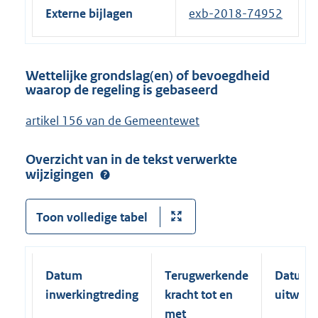
Externe bijlagen
exb-2018-74952
Wettelijke grondslag(en) of bevoegdheid
waarop de regeling is gebaseerd
artikel 156 van de Gemeentewet
Overzicht van in de tekst verwerkte
wijzigingen
Toon volledige tabel
Datum
Terugwerkende
Datum
inwerkingtreding
kracht tot en
uitwerk
met