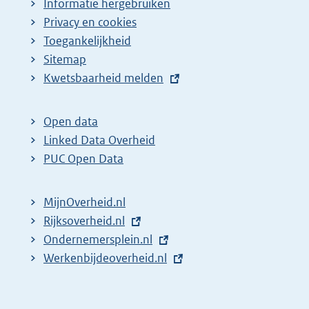
Informatie hergebruiken
Privacy en cookies
Toegankelijkheid
Sitemap
E
Kwetsbaarheid melden
x
t
Open data
e
Linked Data Overheid
r
PUC Open Data
n
e
MijnOverheid.nl
l
E
Rijksoverheid.nl
i
x
E
Ondernemersplein.nl
n
t
x
E
Werkenbijdeoverheid.nl
k
e
t
x
:
r
e
t