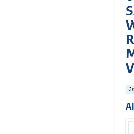
S
W
R
M
V
Ge
A