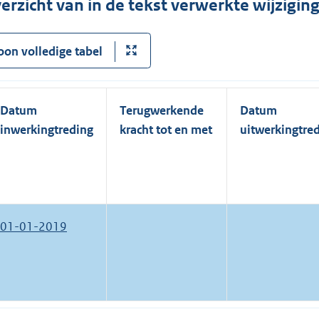
erzicht van in de tekst verwerkte wijzigi
oon volledige tabel
Datum
Terugwerkende
Datum
inwerkingtreding
kracht tot en met
uitwerkingtre
01-01-2019