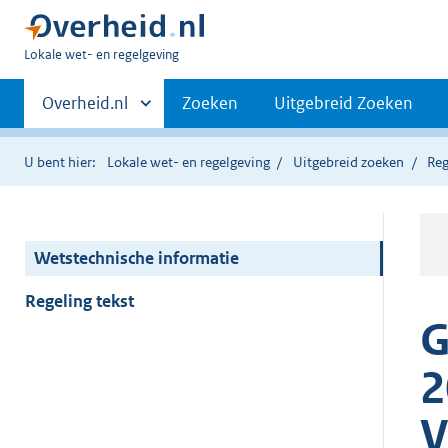
U
Lokale wet- en regelgeving
bent
Primaire
hier:
Andere
Overheid.nl
Zoeken
Uitgebreid Zoeken
sites
navigatie
binnen
U bent hier:
Lokale wet- en regelgeving
Uitgebreid zoeken
Reg
Wetstechnische informatie
Regeling tekst
G
2
V