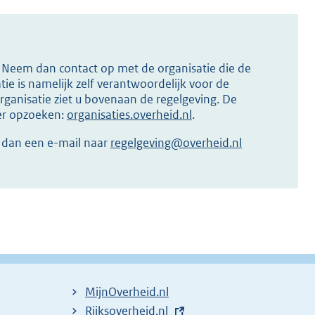
s? Neem dan contact op met de organisatie die de
ie is namelijk zelf verantwoordelijk voor de
ganisatie ziet u bovenaan de regelgeving. De
ier opzoeken:
organisaties.overheid.nl
.
r dan een e-mail naar
regelgeving@overheid.nl
MijnOverheid.nl
E
Rijksoverheid.nl