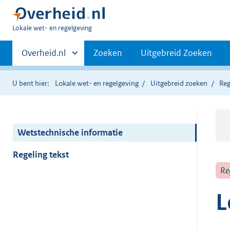
U
Lokale wet- en regelgeving
bent
Primaire
hier:
Andere
Overheid.nl
Zoeken
Uitgebreid Zoeken
sites
navigatie
binnen
U bent hier:
Lokale wet- en regelgeving
Uitgebreid zoeken
Reg
Wetstechnische informatie
Regeling tekst
Re
L