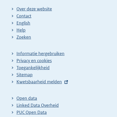
Over deze website
Contact
English
Help
Zoeken
Informatie hergebruiken
Privacy en cookies
Toegankelijkheid
Sitemap
E
Kwetsbaarheid melden
x
t
Open data
e
Linked Data Overheid
r
PUC Open Data
n