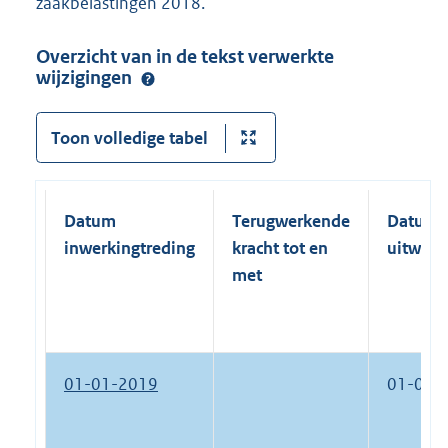
zaakbelastingen 2018.
Overzicht van in de tekst verwerkte
wijzigingen
Toon volledige tabel
Datum
Terugwerkende
Datum
inwerkingtreding
kracht tot en
uitwerk
met
01-01-2019
01-01-