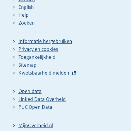
English
Help
Zoeken
Informatie hergebruiken
Privacy en cookies
Toegankelijkheid
Sitemap
E
Kwetsbaarheid melden
x
t
Open data
e
Linked Data Overheid
r
PUC Open Data
n
e
MijnOverheid.nl
l