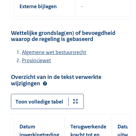
Externe bijlagen
Wettelijke grondslag(en) of bevoegdheid
waarop de regeling is gebaseerd
Algemene wet bestuursrecht
Provinciewet
Overzicht van in de tekst verwerkte
wijzigingen
Toon volledige tabel
Datum
Terugwerkende
Datum
inwerkingtreding
kracht tot en
uitwerk