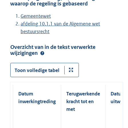
waarop de regeling is gebaseerd
Gemeentewet
afdeling 10.1.1 van de Algemene wet
bestuursrecht
Overzicht van in de tekst verwerkte
wijzigingen
Toon volledige tabel
Datum
Terugwerkende
Datum
inwerkingtreding
kracht tot en
uitwerk
met