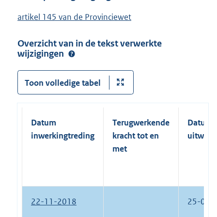
artikel 145 van de Provinciewet
Overzicht van in de tekst verwerkte
wijzigingen
Toon volledige tabel
Datum
Terugwerkende
Datum
inwerkingtreding
kracht tot en
uitwerk
met
22-11-2018
25-09-