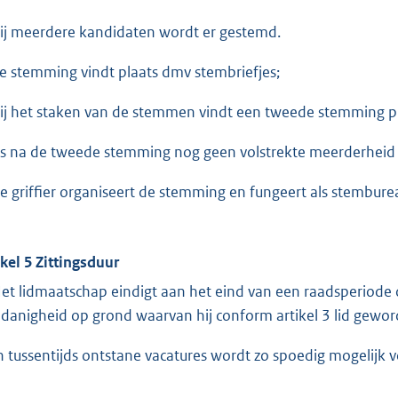
Bij meerdere kandidaten wordt er gestemd.
de stemming vindt plaats dmv stembriefjes;
bij het staken van de stemmen vindt een tweede stemming pl
als na de tweede stemming nog geen volstrekte meerderheid is
de griffier organiseert de stemming en fungeert als stembure
ikel 5 Zittingsduur
Het lidmaatschap eindigt aan het eind van een raadsperiode
danigheid op grond waarvan hij conform artikel 3 lid gewor
In tussentijds ontstane vacatures wordt zo spoedig mogelijk v