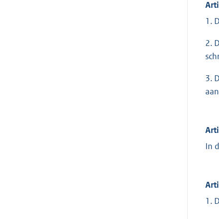
Art
1. 
2. 
sch
3. 
aan
Art
In 
Art
1. 