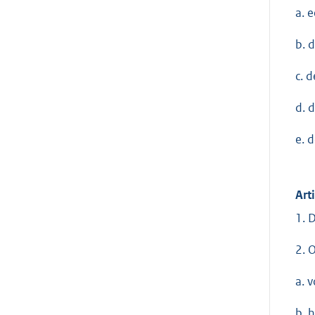
a. 
b. 
c. 
d. 
e. 
Art
1. 
2. 
a. 
b. 