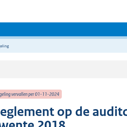
eling
geling vervallen per 01-11-2024
eglement op de audit
wente 2018