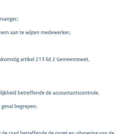
ervanger;
r hem aan te wijzen medewerker;
komstig artikel 213 lid 2 Gemeentewet.
lijkheid betreffende de accountantscontrole.
r geval begrepen:
g de raad betreffende de opzet en uitvoering van de