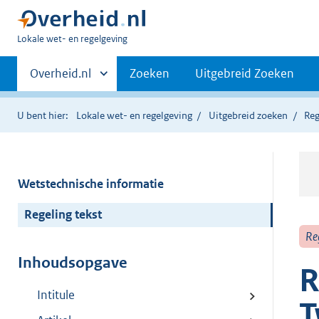
U
Lokale wet- en regelgeving
bent
Primaire
hier:
Andere
Overheid.nl
Zoeken
Uitgebreid Zoeken
sites
navigatie
binnen
U bent hier:
Lokale wet- en regelgeving
Uitgebreid zoeken
Reg
Wetstechnische informatie
Regeling tekst
Re
Inhoudsopgave
R
Intitule
T