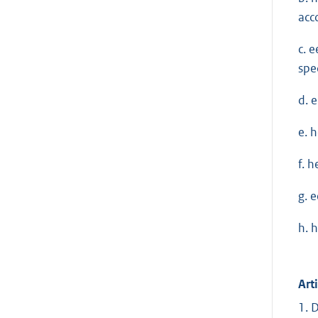
acc
c. 
spe
d. 
e. 
f. 
g. 
h. 
Art
1. 