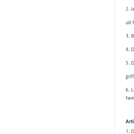
2. 
uit
3. 
4. 
5. 
grif
6. 
twe
Art
1. 