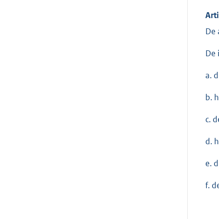
Art
De 
De 
a. 
b. 
c. 
d. 
e. 
f. 