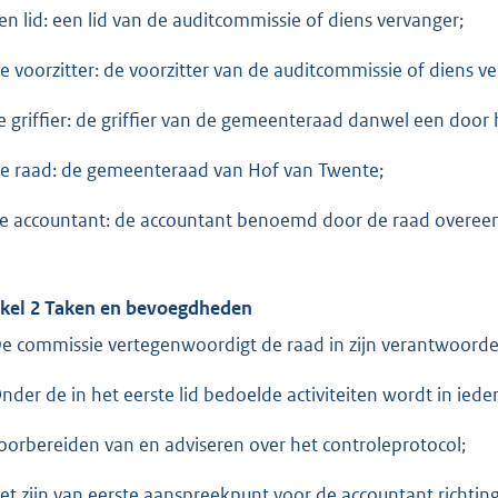
een lid: een lid van de auditcommissie of diens vervanger;
de voorzitter: de voorzitter van de auditcommissie of diens v
de griffier: de griffier van de gemeenteraad danwel een doo
de raad: de gemeenteraad van Hof van Twente;
de accountant: de accountant benoemd door de raad overeen
ikel 2 Taken en bevoegdheden
De commissie vertegenwoordigt de raad in zijn verantwoorde
Onder de in het eerste lid bedoelde activiteiten wordt in iede
voorbereiden van en adviseren over het controleprotocol;
het zijn van eerste aanspreekpunt voor de accountant richtin