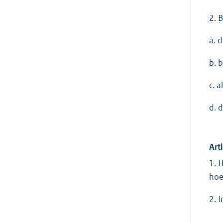
2. 
a. 
b. 
c. 
d. 
Art
1. 
hoe
2. 