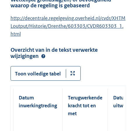
waarop de regeling is gebaseerd
http://decentrale.regelgeving.overheid.nl/cvdr/XHTM
Loutput/Historie/Drenthe/603303/CVDR603303_1.
html
Overzicht van in de tekst verwerkte
wijzigingen
Toon volledige tabel
Datum
Terugwerkende
Datum
inwerkingtreding
kracht tot en
uitwerk
met