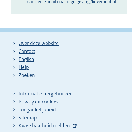
dan een e-mail naar
regelgeving@overheid.nl
Over deze website
Contact
English
Help
Zoeken
Informatie hergebruiken
Privacy en cookies
Toegankelijkheid
Sitemap
E
Kwetsbaarheid melden