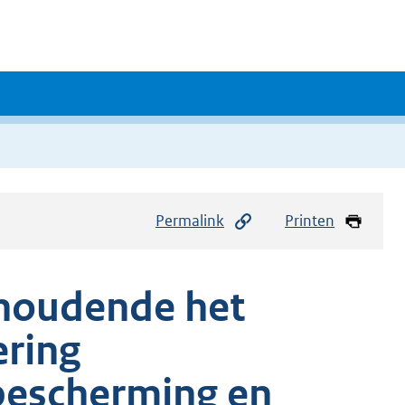
Permalink
Printen
e houdende het
ering
bescherming en