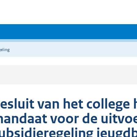
eling
esluit van het colleg
andaat voor de uitvo
ubsidieregeling jeugd