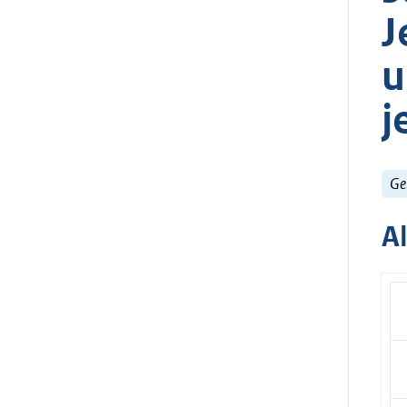
J
u
j
Ge
A