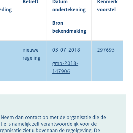
Betreft
Datum
Kenmerk
eding
ondertekening
voorstel
Bron
bekendmaking
nieuwe
03-07-2018
297693
regeling
gmb-2018-
147906
s? Neem dan contact op met de organisatie die de
ie is namelijk zelf verantwoordelijk voor de
ganisatie ziet u bovenaan de regelgeving. De