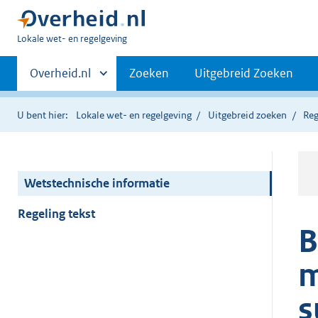
U
Lokale wet- en regelgeving
bent
Primaire
hier:
Andere
Overheid.nl
Zoeken
Uitgebreid Zoeken
sites
navigatie
binnen
U bent hier:
Lokale wet- en regelgeving
Uitgebreid zoeken
Reg
Wetstechnische informatie
Regeling tekst
B
m
s