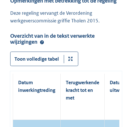
Opmerkingen met betrekking tot de regeling
Deze regeling vervangt de Verordening
werkgeverscommissie griffie Tholen 2015.
Overzicht van in de tekst verwerkte
wijzigingen
Toon volledige tabel
Datum
Terugwerkende
Datum
inwerkingtreding
kracht tot en
uitwerk
met