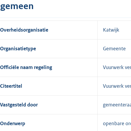
lgemeen
Overheidsorganisatie
Katwijk
Organisatietype
Gemeente
Officiële naam regeling
Vuurwerk ve
Citeertitel
Vuurwerk ve
Vastgesteld door
gemeentera
Onderwerp
openbare ord