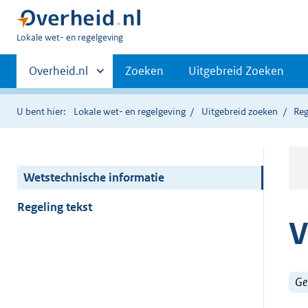
U
Lokale wet- en regelgeving
bent
Primaire
hier:
Andere
Overheid.nl
Zoeken
Uitgebreid Zoeken
sites
navigatie
binnen
U bent hier:
Lokale wet- en regelgeving
Uitgebreid zoeken
Reg
Wetstechnische informatie
Regeling tekst
V
Ge