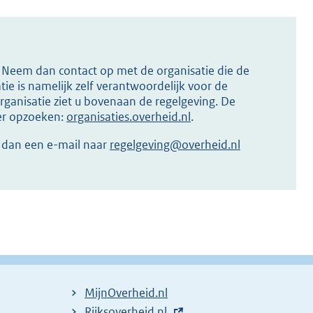
s? Neem dan contact op met de organisatie die de
ie is namelijk zelf verantwoordelijk voor de
ganisatie ziet u bovenaan de regelgeving. De
ier opzoeken:
organisaties.overheid.nl
.
r dan een e-mail naar
regelgeving@overheid.nl
MijnOverheid.nl
E
Rijksoverheid.nl