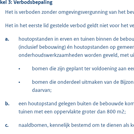
ikel 3: Verbodsbepaling
Het is verboden zonder omgevingsvergunning van het bevo
Het in het eerste lid gestelde verbod geldt niet voor het v
a.
houtopstanden in erven en tuinen binnen de bebo
(inclusief bebouwing) én houtopstanden op gemeen
onderhoudswerkzaamheden worden geveld, met uit
•
bomen die zijn geplant ter voldoening aan een 
•
bomen die onderdeel uitmaken van de Bijzond
daarvan;
b.
een houtopstand gelegen buiten de bebouwde kom,
tuinen met een oppervlakte groter dan 800 m2;
c.
naaldbomen, kennelijk bestemd om te dienen als k