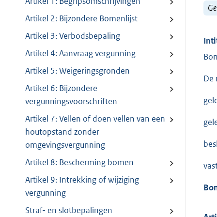
Artikel 1: Begripsomschrijvingen
Ge
Artikel 2: Bijzondere Bomenlijst
Artikel 3: Verbodsbepaling
Inti
Artikel 4: Aanvraag vergunning
Bom
Artikel 5: Weigeringsgronden
De 
Artikel 6: Bijzondere
gel
vergunningsvoorschriften
Artikel 7: Vellen of doen vellen van een
gel
houtopstand zonder
besl
omgevingsvergunning
Artikel 8: Bescherming bomen
vast
Artikel 9: Intrekking of wijziging
Bom
vergunning
Straf- en slotbepalingen
Art