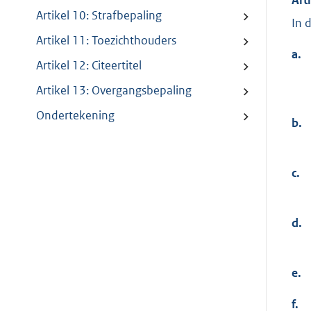
Artikel 10: Strafbepaling
In 
Artikel 11: Toezichthouders
a.
Artikel 12: Citeertitel
Artikel 13: Overgangsbepaling
Ondertekening
b.
c.
d.
e.
f.