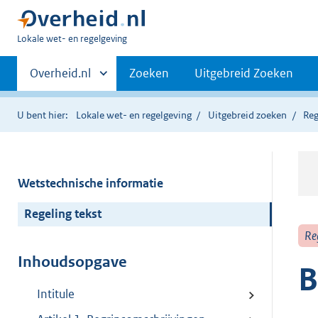
U
Lokale wet- en regelgeving
bent
Primaire
hier:
Andere
Overheid.nl
Zoeken
Uitgebreid Zoeken
sites
navigatie
binnen
U bent hier:
Lokale wet- en regelgeving
Uitgebreid zoeken
Reg
Wetstechnische informatie
Regeling tekst
Re
Inhoudsopgave
B
Intitule