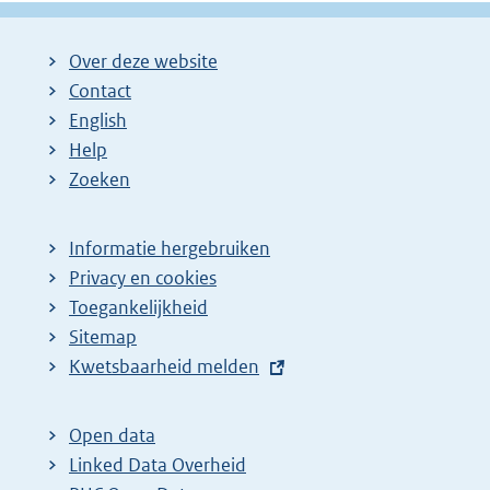
Over deze website
Contact
English
Help
Zoeken
Informatie hergebruiken
Privacy en cookies
Toegankelijkheid
Sitemap
E
Kwetsbaarheid melden
x
t
Open data
e
Linked Data Overheid
r