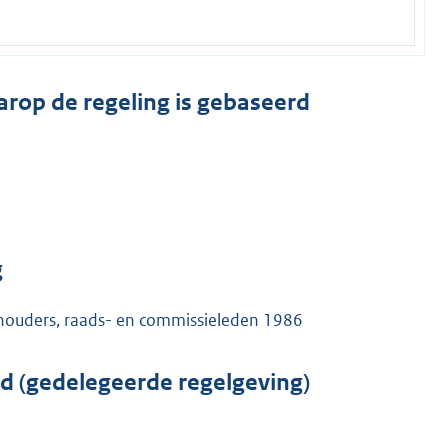
arop de regeling is gebaseerd
g
thouders, raads- en commissieleden 1986
rd (gedelegeerde regelgeving)