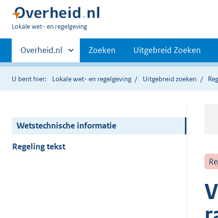
U
Lokale wet- en regelgeving
bent
Primaire
hier:
Andere
Overheid.nl
Zoeken
Uitgebreid Zoeken
sites
navigatie
binnen
U bent hier:
Lokale wet- en regelgeving
Uitgebreid zoeken
Reg
Wetstechnische informatie
Regeling tekst
Re
V
r