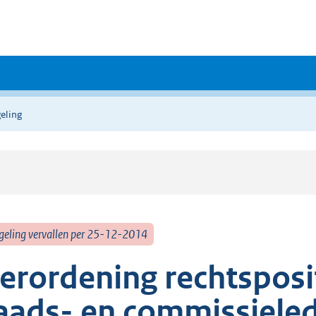
eling
geling vervallen per 25-12-2014
erordening rechtsposi
aads- en commissiele