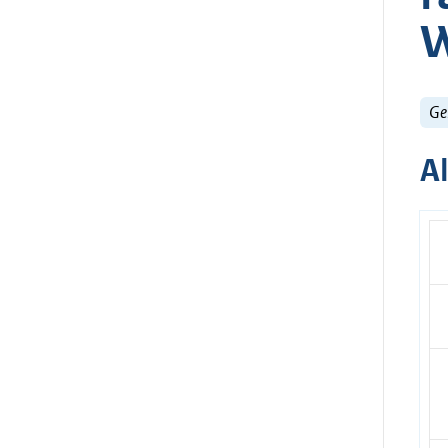
W
Ge
A