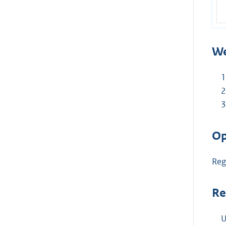
We
Op
Reg
Re
U