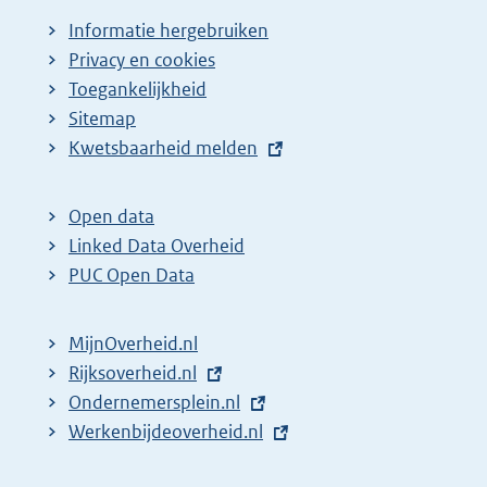
Informatie hergebruiken
Privacy en cookies
Toegankelijkheid
Sitemap
E
Kwetsbaarheid melden
x
t
Open data
e
Linked Data Overheid
r
PUC Open Data
n
e
MijnOverheid.nl
l
E
Rijksoverheid.nl
i
x
E
Ondernemersplein.nl
n
t
x
E
Werkenbijdeoverheid.nl
k
e
t
x
: