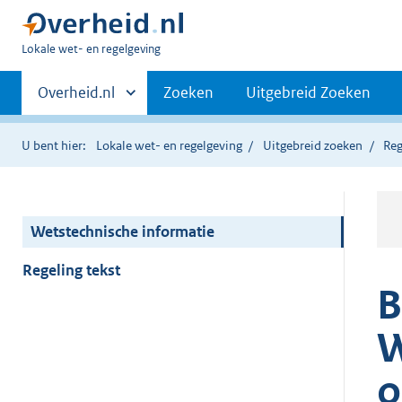
U
Lokale wet- en regelgeving
bent
Primaire
hier:
Andere
Overheid.nl
Zoeken
Uitgebreid Zoeken
sites
navigatie
binnen
U bent hier:
Lokale wet- en regelgeving
Uitgebreid zoeken
Reg
Wetstechnische informatie
Regeling tekst
B
W
o