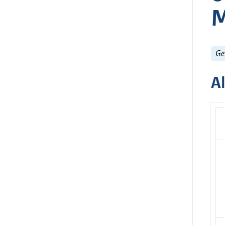
M
Ge
A