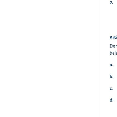
2.
Art
De 
bel
a.
b.
c.
d.