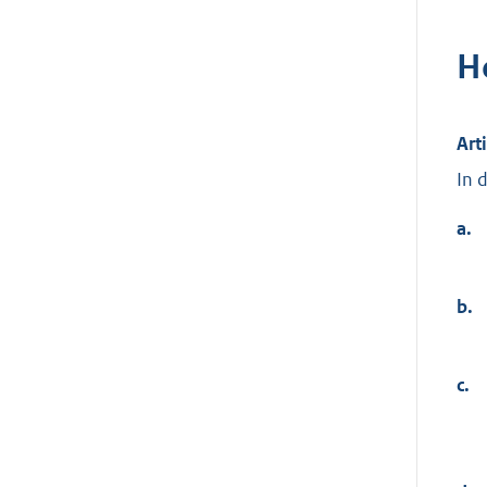
H
Art
In 
a.
b.
c.