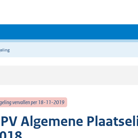
eling
geling vervallen per 18-11-2019
PV Algemene Plaatsel
018