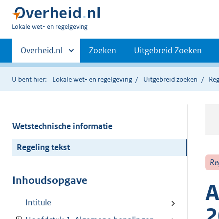
U
Lokale wet- en regelgeving
bent
Primaire
hier:
Andere
Overheid.nl
Zoeken
Uitgebreid Zoeken
sites
navigatie
binnen
U bent hier:
Lokale wet- en regelgeving
Uitgebreid zoeken
Reg
Wetstechnische informatie
Regeling tekst
Re
Inhoudsopgave
A
Intitule
2