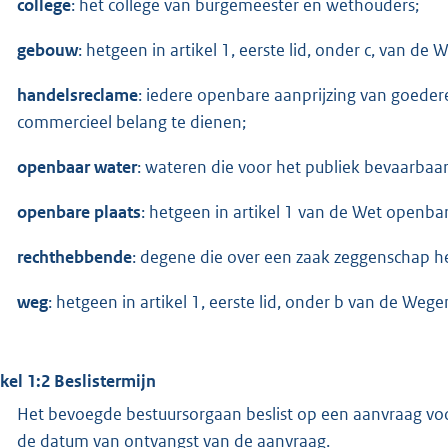
college
: het college van burgemeester en wethouders;
gebouw
: hetgeen in artikel 1, eerste lid, onder c, van 
handelsreclame
: iedere openbare aanprijzing van goede
commercieel belang te dienen;
openbaar water
: wateren die voor het publiek bevaarbaar 
openbare plaats
: hetgeen in artikel 1 van de Wet openba
rechthebbende
: degene die over een zaak zeggenschap hee
weg
: hetgeen in artikel 1, eerste lid, onder b van de We
ikel 1:2 Beslistermijn
Het bevoegde bestuursorgaan beslist op een aanvraag vo
de datum van ontvangst van de aanvraag.