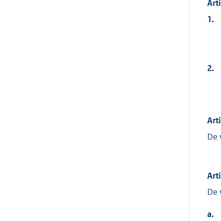
Art
1.
2.
Art
De 
Art
De 
a.