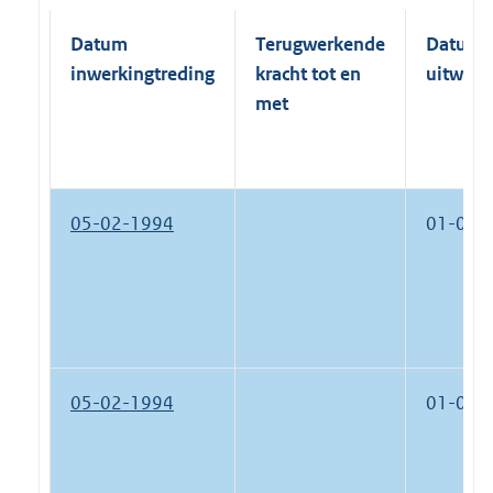
Datum
Terugwerkende
Datum
inwerkingtreding
kracht tot en
uitwerk
met
05-02-1994
01-01-
05-02-1994
01-01-