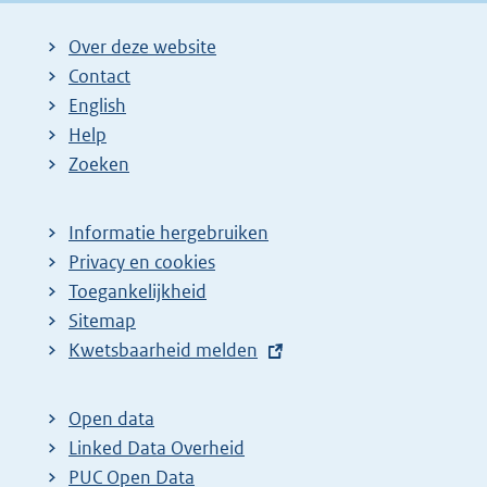
Over deze website
Contact
English
Help
Zoeken
Informatie hergebruiken
Privacy en cookies
Toegankelijkheid
Sitemap
E
Kwetsbaarheid melden
x
t
Open data
e
Linked Data Overheid
r
PUC Open Data