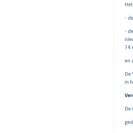
Het
- d
- d
nie
14 
en 
De 
in h
Ver
De 
gez