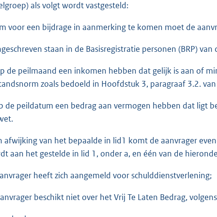
elgroep) als volgt wordt vastgesteld:
Om voor een bijdrage in aanmerking te komen moet de aanvr
ingeschreven staan in de Basisregistratie personen (BRP) va
op de peilmaand een inkomen hebben dat gelijk is aan of m
standsnorm zoals bedoeld in Hoofdstuk 3, paragraaf 3.2. van
op de peildatum een bedrag aan vermogen hebben dat ligt b
wet.
In afwijking van het bepaalde in lid1 komt de aanvrager eve
dt aan het gestelde in lid 1, onder a, en één van de hiero
Aanvrager heeft zich aangemeld voor schulddienstverlening;
Aanvrager beschikt niet over het Vrij Te Laten Bedrag, volge