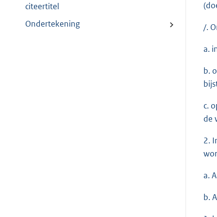
(do
citeertitel
Ondertekening
/. 
a. 
b. 
bij
c. 
de 
2. 
wor
a. 
b. 