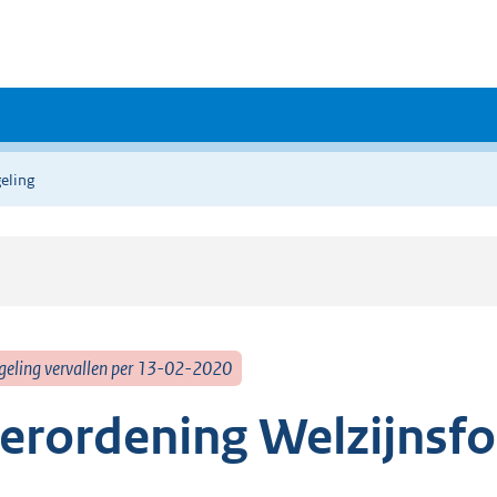
eling
geling vervallen per 13-02-2020
erordening Welzijnsf