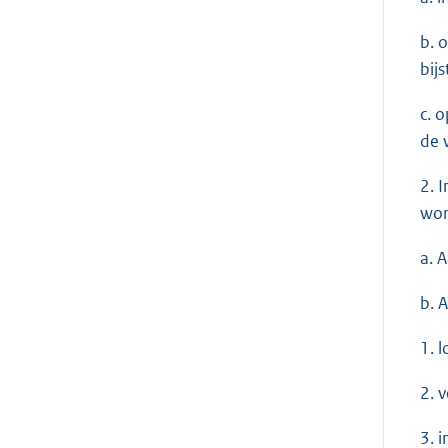
b. 
bij
c. 
de 
2. 
wor
a. 
b. 
1. 
2. 
3. 