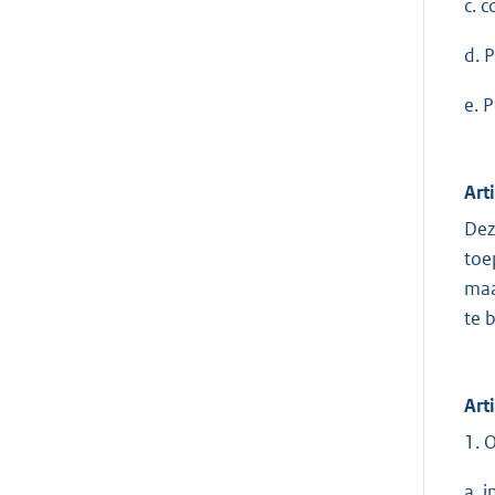
c. 
d. 
e. 
Art
Dez
toe
maa
te 
Art
1. 
a. 