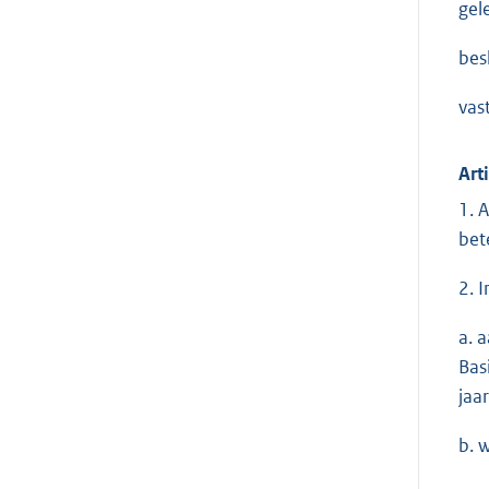
gel
besl
vas
Art
1. 
bet
2. 
a. 
Bas
jaa
b. 