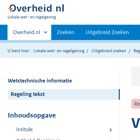
U
Lokale wet- en regelgeving
bent
Primaire
hier:
Andere
Overheid.nl
Zoeken
Uitgebreid Zoeken
sites
navigatie
binnen
U bent hier:
Lokale wet- en regelgeving
Uitgebreid zoeken
Reg
Wetstechnische informatie
Regeling tekst
Re
Inhoudsopgave
V
Intitule