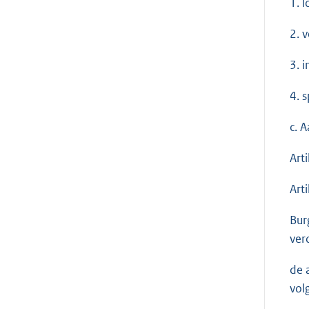
1. 
2. 
3. 
4. 
c. 
Art
Art
Bur
ver
de 
vol