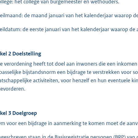
college: het college van burgemeester en wethouders.
Peilmaand: de maand januari van het kalenderjaar waarop d
Peildatum: de eerste januari van het kalenderjaar waarop de
ikel 2 Doelstelling
e verordening heeft tot doel aan inwoners die een inkome
passelijke bijstandsnorm een bijdrage te verstrekken voor soc
tschappelijke activiteiten, voor henzelf en hun eventuele 
bevorderen.
ikel 3 Doelgroep
Om voor een bijdrage in aanmerking te komen moet de aanv
ingeschreven staan in de Basisregistratie personen (BRP) va