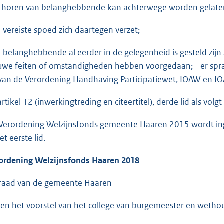
 horen van belanghebbende kan achterwege worden gelaten
e vereiste spoed zich daartegen verzet;
e belanghebbende al eerder in de gelegenheid is gesteld zijn
uwe feiten of omstandigheden hebben voorgedaan; - er sprake
van de Verordening Handhaving Participatiewet, IOAW en I
artikel 12 (inwerkingtreding en citeertitel), derde lid als volg
Verordening Welzijnsfonds gemeente Haaren 2015 wordt ing
et eerste lid.
ordening Welzijnsfonds Haaren 2018
raad van de gemeente Haaren
ien het voorstel van het college van burgemeester en weth