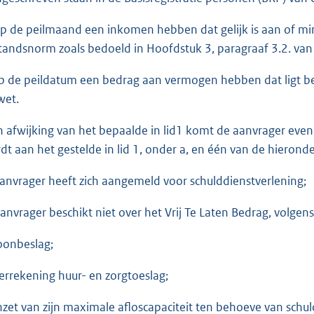
op de peilmaand een inkomen hebben dat gelijk is aan of m
standsnorm zoals bedoeld in Hoofdstuk 3, paragraaf 3.2. van
op de peildatum een bedrag aan vermogen hebben dat ligt b
wet.
In afwijking van het bepaalde in lid1 komt de aanvrager eve
dt aan het gestelde in lid 1, onder a, en één van de hiero
Aanvrager heeft zich aangemeld voor schulddienstverlening;
Aanvrager beschikt niet over het Vrij Te Laten Bedrag, volge
loonbeslag;
verrekening huur- en zorgtoeslag;
inzet van zijn maximale afloscapaciteit ten behoeve van schul