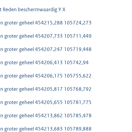
 Reden beschermwaardig Y X
van groter geheel 454215,288 105724,273
van groter geheel 454207,733 105711,449
van groter geheel 454207,247 105719,448
van groter geheel 454206,413 105742,94
van groter geheel 454206,175 105755,622
van groter geheel 454205,817 105768,792
van groter geheel 454205,655 105781,775
van groter geheel 454213,862 105785,478
van groter geheel 454213,683 105789,888