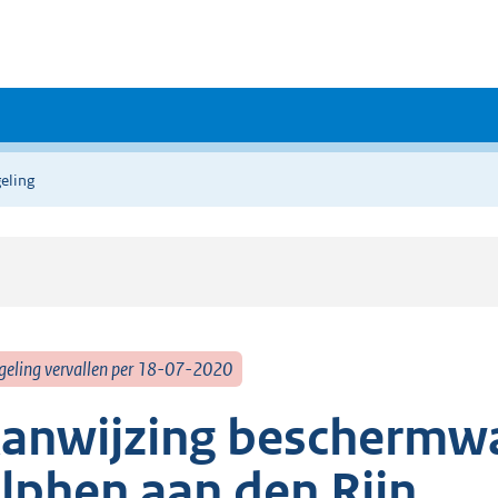
eling
geling vervallen per 18-07-2020
anwijzing beschermw
lphen aan den Rijn