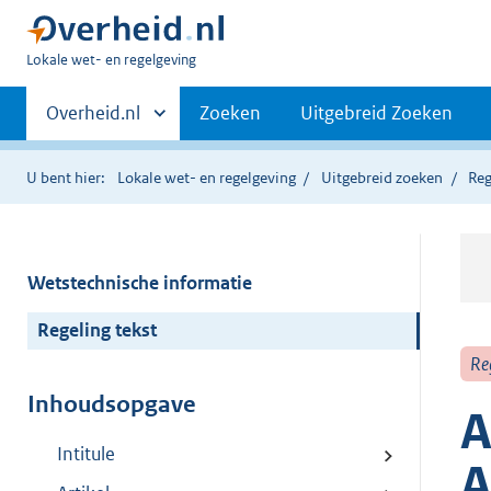
U
Lokale wet- en regelgeving
bent
Primaire
hier:
Andere
Overheid.nl
Zoeken
Uitgebreid Zoeken
sites
navigatie
binnen
U bent hier:
Lokale wet- en regelgeving
Uitgebreid zoeken
Reg
Wetstechnische informatie
Regeling tekst
Re
Inhoudsopgave
A
Intitule
A