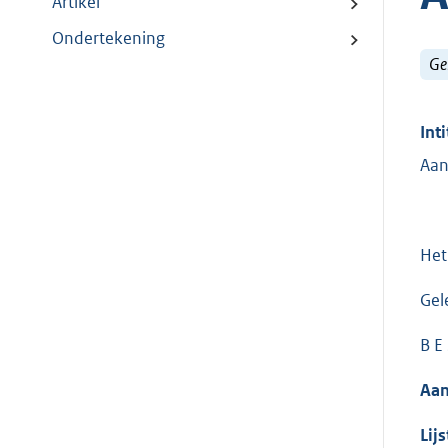
Artikel
Ondertekening
Ge
Inti
Aan
Het
Gel
B E
Aan
Lij