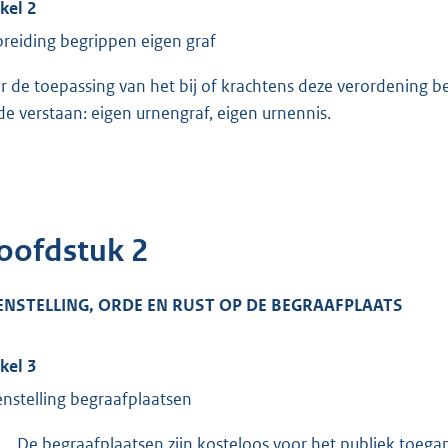
ikel 2
breiding begrippen eigen graf
r de toepassing van het bij of krachtens deze verordening b
e verstaan: eigen urnengraf, eigen urnennis.
oofdstuk 2
ENSTELLING, ORDE EN RUST OP DE BEGRAAFPLAATS
ikel 3
nstelling begraafplaatsen
De begraafplaatsen zijn kosteloos voor het publiek toeg