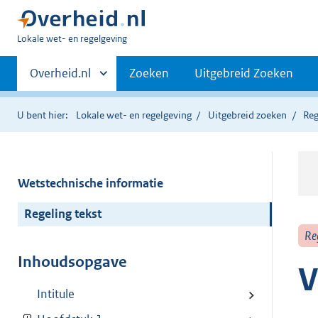
U
Lokale wet- en regelgeving
bent
Primaire
hier:
Andere
Overheid.nl
Zoeken
Uitgebreid Zoeken
sites
navigatie
binnen
U bent hier:
Lokale wet- en regelgeving
Uitgebreid zoeken
Reg
Wetstechnische informatie
Regeling tekst
Re
Inhoudsopgave
V
Intitule