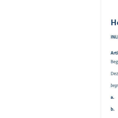
H
INL
Art
Beg
Dez
begr
a.
b.