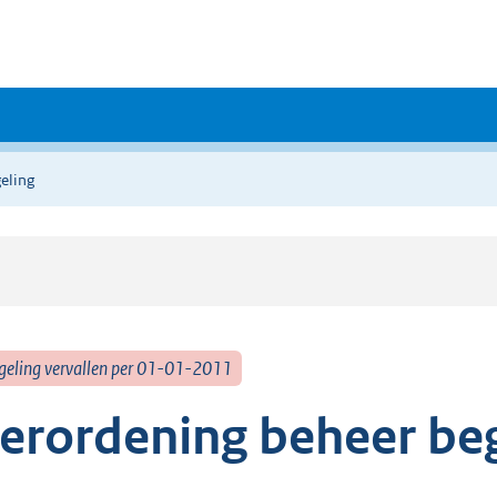
eling
geling vervallen per 01-01-2011
erordening beheer be