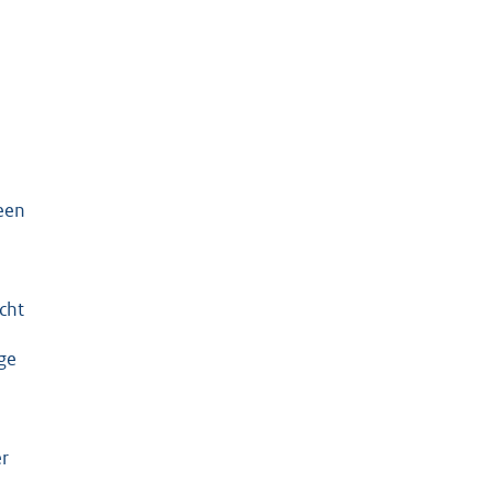
een
cht
ge
er