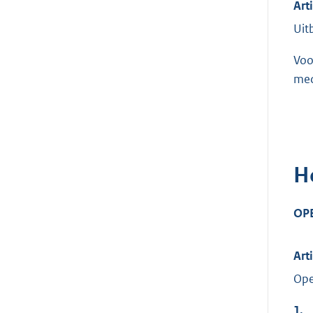
Art
Uit
Voo
med
H
OP
Art
Ope
1.