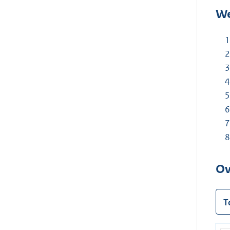
We
Ov
T