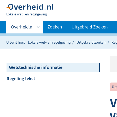
U
Lokale wet- en regelgeving
bent
Primaire
hier:
Andere
Overheid.nl
Zoeken
Uitgebreid Zoeken
sites
navigatie
binnen
U bent hier:
Lokale wet- en regelgeving
Uitgebreid zoeken
Reg
Wetstechnische informatie
Regeling tekst
Re
V
v