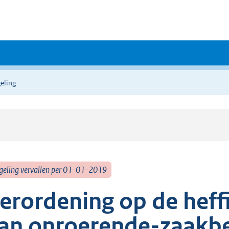
eling
geling vervallen per 01-01-2019
erordening op de heff
an onroerende-zaakbe