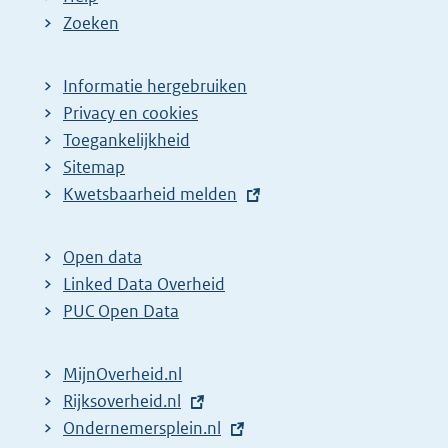
Zoeken
Informatie hergebruiken
Privacy en cookies
Toegankelijkheid
Sitemap
E
Kwetsbaarheid melden
x
t
Open data
e
Linked Data Overheid
r
PUC Open Data
n
e
MijnOverheid.nl
l
E
Rijksoverheid.nl
i
x
E
Ondernemersplein.nl
n