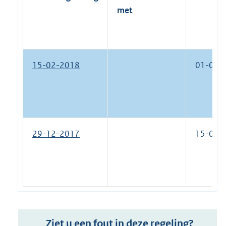
met
15-02-2018
01-01-
29-12-2017
15-02-
Ziet u een fout in deze regeling?