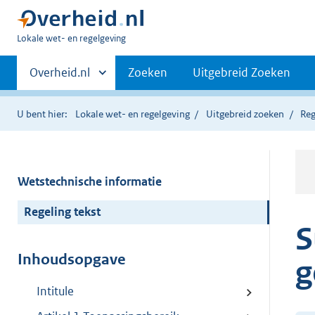
U
Lokale wet- en regelgeving
bent
Primaire
hier:
Andere
Overheid.nl
Zoeken
Uitgebreid Zoeken
sites
navigatie
binnen
U bent hier:
Lokale wet- en regelgeving
Uitgebreid zoeken
Reg
Wetstechnische informatie
Regeling tekst
S
Inhoudsopgave
g
Intitule