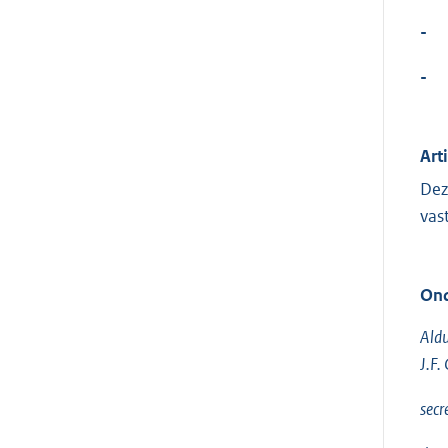
-
-
Art
Dez
vas
Ond
Aldu
J.F.
secr