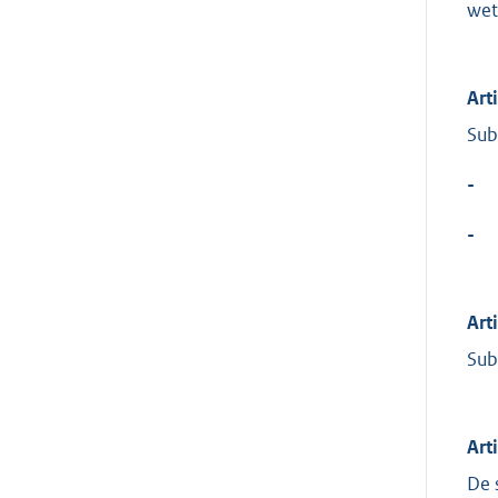
wet
Art
Sub
-
-
Art
Sub
Art
De 