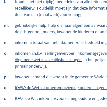
l.
fraude: het niet (tijdig) mededelen van alle feit
redelijkerwijs duidelijk moet zijn dat deze informat
duur van een (maatwerk)voorziening;
m.
gebruikelijke hulp: hulp die naar algemeen aanvaa
de echtgenoot, ouders, inwonende kinderen of and
n.
inkomen: totaal van het inkomen zoals bedoeld in
o.
inkomen i.h.k.v. leerlingenvervoer: inkomensgegeve
Algemene wet inzake rijksbelastingen
, in het peilja
primair onderwijs
;
p.
inwoner: iemand die woont in de gemeente Waddi
q.
IOAW: de Wet inkomensvoorziening oudere en gedee
r.
IOAZ: de Wet inkomensvoorziening oudere en gedeel