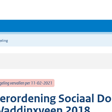
eling
geling vervallen per 11-02-2021
erordening Sociaal D
addinxveen 2018