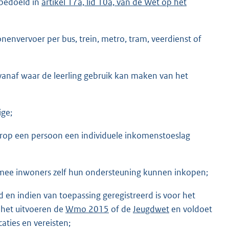
 bedoeld in
artikel 17a, lid 10a, van de Wet op het
envervoer per bus, trein, metro, tram, veerdienst of
vanaf waar de leerling gebruik kan maken van het
ige;
rop een persoon een individuele inkomenstoeslag
ee inwoners zelf hun ondersteuning kunnen inkopen;
 en indien van toepassing geregistreerd is voor het
 het uitvoeren de
Wmo 2015
of de
Jeugdwet
en voldoet
ties en vereisten;