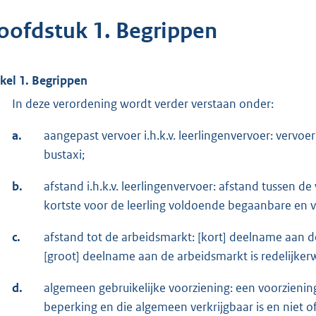
oofdstuk 1. Begrippen
ikel 1. Begrippen
In deze verordening wordt verder verstaan onder:
a.
aangepast vervoer i.h.k.v. leerlingenvervoer: vervoer
bustaxi;
b.
afstand i.h.k.v. leerlingenvervoer: afstand tussen d
kortste voor de leerling voldoende begaanbare en v
c.
afstand tot de arbeidsmarkt: [kort] deelname aan de
[groot] deelname aan de arbeidsmarkt is redelijkerw
d.
algemeen gebruikelijke voorziening: een voorzienin
beperking en die algemeen verkrijgbaar is en niet of