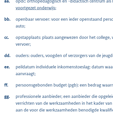
aa.
opdc: orthopedagogisch en -didactisch centrum als
voortgezet onderwijs
;
bb.
openbaar vervoer: voor een ieder openstaand person
auto;
cc.
opstapplaats: plaats aangewezen door het college, 
vervoer;
dd.
ouders: ouders, voogden of verzorgers van de jeugd
ee.
peildatum individuele inkomenstoeslag: datum waa
aanvraagt;
ff.
persoonsgebonden budget (pgb): een bedrag waarm
gg.
professionele aanbieder; een aanbieder die opgeleid
verrichten van de werkzaamheden in het kader van
aan de voor die werkzaamheden benodigde kwalifica