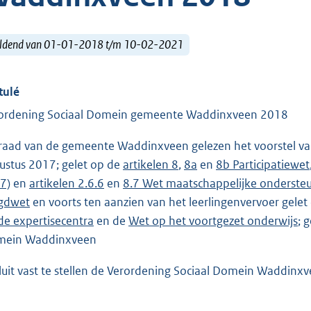
ldend van 01-01-2018 t/m 10-02-2021
tulé
ordening Sociaal Domein gemeente Waddinxveen 2018
raad van de gemeente Waddinxveen gelezen het voorstel va
ustus 2017; gelet op de
artikelen 8
,
8a
en
8b Participatiewet
.7)
en
artikelen 2.6.6
en
8.7 Wet maatschappelijke onderste
gdwet
en voorts ten aanzien van het leerlingenvervoer gele
de expertisecentra
en de
Wet op het voortgezet onderwijs
; 
ein Waddinxveen
luit vast te stellen de Verordening Sociaal Domein Waddinx