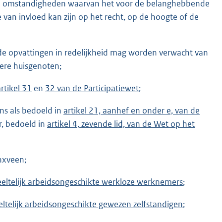
en en omstandigheden waarvan het voor de belanghebbende
ie van invloed kan zijn op het recht, op de hoogte of de
rde opvattingen in redelijkheid mag worden verwacht van
ere huisgenoten;
artikel 31
en
32 van de Participatiewet
;
ns als bedoeld in
artikel 21, aanhef en onder e, van de
ar, bedoeld in
artikel 4, zevende lid, van de Wet op het
nxveen;
ltelijk arbeidsongeschikte werkloze werknemers
;
telijk arbeidsongeschikte gewezen zelfstandigen
;