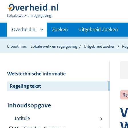
U
Lokale wet- en regelgeving
bent
Primaire
hier:
Andere
Overheid.nl
Zoeken
Uitgebreid Zoeken
sites
navigatie
binnen
U bent hier:
Lokale wet- en regelgeving
Uitgebreid zoeken
Reg
Wetstechnische informatie
Regeling tekst
Re
Inhoudsopgave
V
Intitule
W