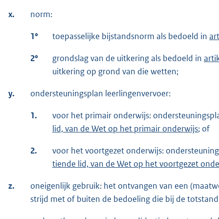
x.
norm:
1°
toepasselijke bijstandsnorm als bedoeld in
ar
2°
grondslag van de uitkering als bedoeld in
arti
uitkering op grond van die wetten;
y.
ondersteuningsplan leerlingenvervoer:
1.
voor het primair onderwijs: ondersteuningspl
lid, van de Wet op het primair onderwijs
; of
2.
voor het voortgezet onderwijs: ondersteuning
tiende lid, van de Wet op het voortgezet onde
z.
oneigenlijk gebruik: het ontvangen van een (maatwe
strijd met of buiten de bedoeling die bij de totsta