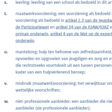
s.
leerling: leerling van een school als bedoeld in dit 
t.
maatwerkvoorziening: een voorziening als bedoeld
voorziening als bedoeld in
artikel 2.3 van de Jeugd
de Participatiewet
en
artikel 34 van de IOAW
/
IOAZ
e
primair onderwijs
,
artikel 4 van de Wet op de exper
onderwijs
;
u.
mantelzorg: hulp ten behoeve van zelfredzaamheid,
opvoeden en opgroeien van jeugdigen en zorg en ov
die rechtstreeks voortvloeit uit een tussen personen
kader van een hulpverlenend beroep;
v.
misbruik (maatwerk)voorziening: het verwijtbaar o
wettelijke voorschriften;
w.
niet-professionele aanbieder: een aanbieder die nie
aanbieder (zie professionele aanbieder);