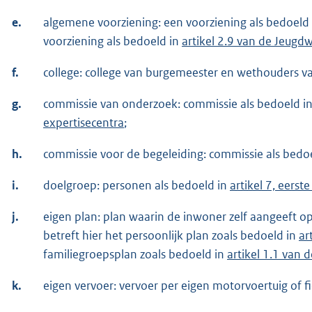
e.
algemene voorziening: een voorziening als bedoeld
voorziening als bedoeld in
artikel 2.9 van de Jeugd
f.
college: college van burgemeester en wethouders 
g.
commissie van onderzoek: commissie als bedoeld i
expertisecentra
;
h.
commissie voor de begeleiding: commissie als bedo
i.
doelgroep: personen als bedoeld in
artikel 7, eerst
j.
eigen plan: plan waarin de inwoner zelf aangeeft o
betreft hier het persoonlijk plan zoals bedoeld in
ar
familiegroepsplan zoals bedoeld in
artikel 1.1 van 
k.
eigen vervoer: vervoer per eigen motorvoertuig of fi