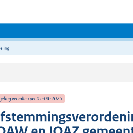
eling
geling vervallen per 01-04-2025
fstemmingsverordenin
OAW en IOAZ gemeent