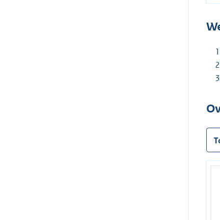
We
Ov
T