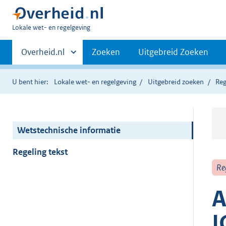
U
Lokale wet- en regelgeving
bent
Primaire
hier:
Andere
Overheid.nl
Zoeken
Uitgebreid Zoeken
sites
navigatie
binnen
U bent hier:
Lokale wet- en regelgeving
Uitgebreid zoeken
Reg
Wetstechnische informatie
Regeling tekst
Re
A
I