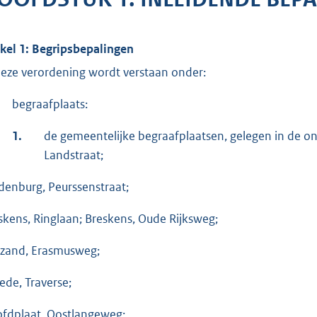
ikel 1: Begripsbepalingen
deze verordening wordt verstaan onder:
begraafplaats:
1.
de gemeentelijke begraafplaatsen, gelegen in de o
Landstraat;
denburg, Peurssenstraat;
skens, Ringlaan; Breskens, Oude Rijksweg;
zand, Erasmusweg;
ede, Traverse;
fdplaat, Oostlangeweg;