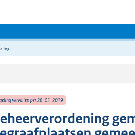
eling
geling vervallen per 28-01-2019
eheerverordening gem
egraafplaatsen gemee