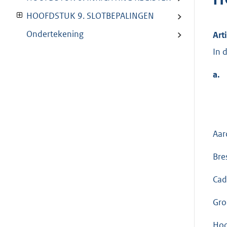
HOOFDSTUK 9. SLOTBEPALINGEN
Ondertekening
Art
In 
a.
Aar
Bre
Cad
Gro
Hoo