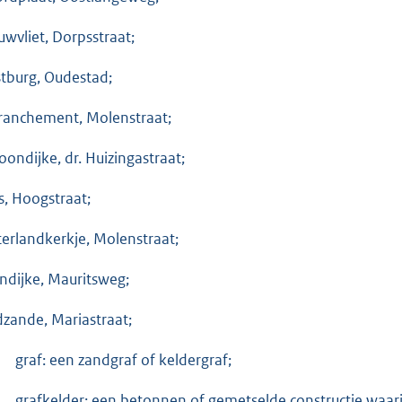
uwvliet, Dorpsstraat;
tburg, Oudestad;
ranchement, Molenstraat;
oondijke, dr. Huizingastraat;
is, Hoogstraat;
erlandkerkje, Molenstraat;
endijke, Mauritsweg;
dzande, Mariastraat;
graf: een zandgraf of keldergraf;
grafkelder: een betonnen of gemetselde constructie waar