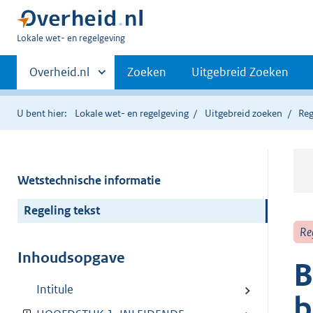
U
Lokale wet- en regelgeving
bent
Primaire
hier:
Andere
Overheid.nl
Zoeken
Uitgebreid Zoeken
sites
navigatie
binnen
U bent hier:
Lokale wet- en regelgeving
Uitgebreid zoeken
Reg
Wetstechnische informatie
Regeling tekst
Re
Inhoudsopgave
B
Intitule
b